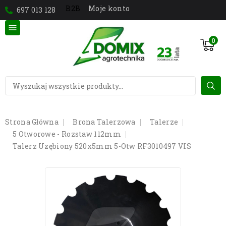
Moje konto
B2B
697 013 128

0
Strona Główna
Brona Talerzowa
Talerze
5 Otworowe - Rozstaw 112mm
Talerz Uzębiony 520x5mm 5-Otw RF3010497 VIS