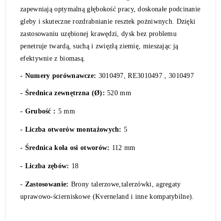
zapewniają optymalną głębokość pracy, doskonałe podcinanie
gleby i skuteczne rozdrabnianie resztek pożniwnych. Dzięki
zastosowaniu uzębionej krawędzi, dysk bez problemu
penetruje twardą, suchą i zwięzłą ziemię, mieszając ją
efektywnie z biomasą.
- Numery porównawcze:
3010497, RE3010497 , 3010497
- Średnica zewnętrzna (Ø):
520 mm
- Grubość :
5 mm
- Liczba otworów montażowych:
5
- Średnica koła osi otworów:
112 mm
- Liczba zębów:
18
-
Zastosowanie:
Brony talerzowe,talerzówki, agregaty
uprawowo-ścierniskowe (Kverneland i inne kompatybilne).