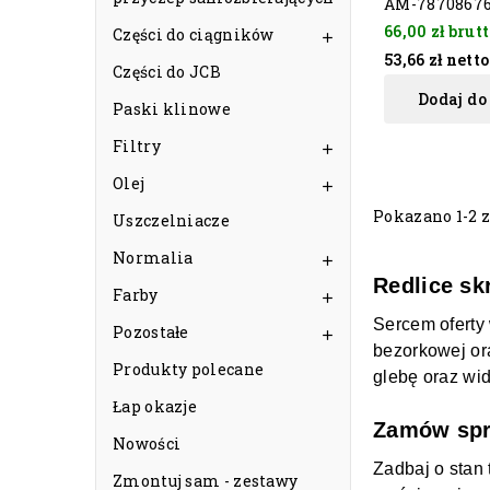
AM-7870867
66,00 zł
brutt
Części do ciągników

53,66 zł
netto
Części do JCB
Dodaj do
Paski klinowe
Filtry

Olej

Pokazano 1-2 z
Uszczelniacze
Normalia

Redlice sk
Farby

Sercem oferty
Pozostałe

bezorkowej or
Produkty polecane
glebę oraz wi
Łap okazje
Zamów spr
Nowości
Zadbaj o stan
Zmontuj sam - zestawy