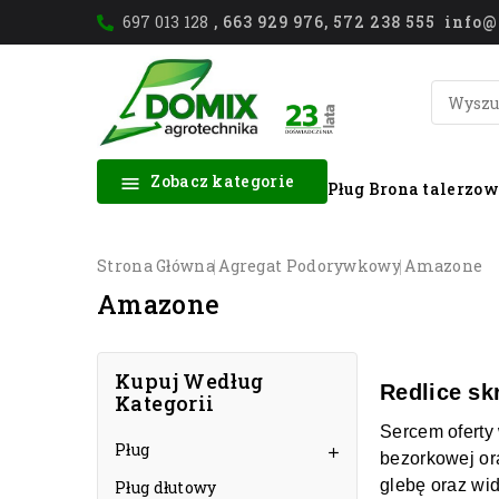
697 013 128
, 663 929 976, 572 238 555 inf
Zobacz kategorie

Pług
Brona talerzo
Strona Główna
Agregat Podorywkowy
Amazone
Amazone
Kupuj Według
Redlice sk
Kategorii
Sercem oferty
Pług

bezorkowej or
glebę oraz wi
Pług dłutowy