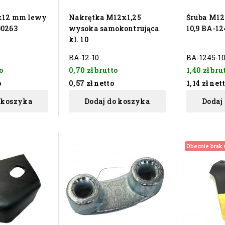
0x12 mm lewy
Nakrętka M12x1,25
Śruba M12
00263
wysoka samokontrująca
10,9 BA-12
kl. 10
BA-12-10
BA-1245-10
o
0,70 zł
brutto
1,40 zł
bru
o
0,57 zł
netto
1,14 zł
net
 koszyka
Dodaj do koszyka
Dodaj
Obecnie brak 