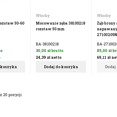
Włochy
Włochy
rozstaw 50-60
Mocowanie zęba 38100218
Ząb brony
rozstaw 50 mm
napawany
27100209
BA-38100218
BA-27100
to
30,00 zł
brutto
85,00 zł
br
o
24,39 zł
netto
69,11 zł
ne
 koszyka
Dodaj do koszyka
Dodaj
z 20 pozycji