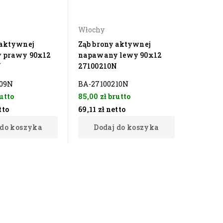
Włochy
 aktywnej
Ząb brony aktywnej
 prawy 90x12
napawany lewy 90x12
N
27100210N
209N
BA-27100210N
utto
85,00 zł
brutto
tto
69,11 zł
netto
 do koszyka
Dodaj do koszyka