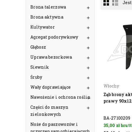
Jest
Brona talerzowa

Brona aktywna

Kultywator

Agregat podorywkowy

Głębosz

Uprawa bezorkowa

Siewnik

Śruby

Włochy
Wały doprawiające

Ząb brony a
Nawożenie i ochrona roślin

prawy 90x12
Części do maszyn

zielonkowych
BA-27100209
Noże do paszowozów i
35,00 zł
brutt
przyczep samozbierających