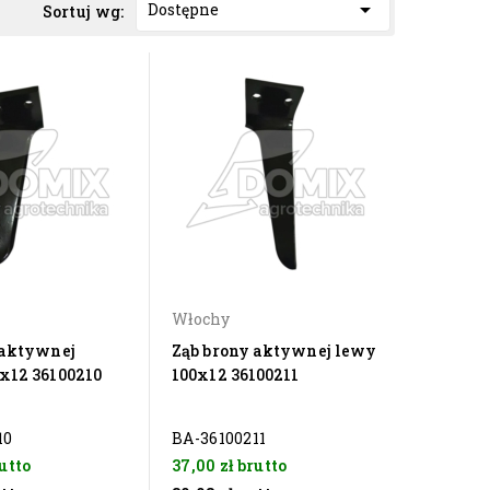

Dostępne
Sortuj wg:
Włochy
 aktywnej
Ząb brony aktywnej lewy
x12 36100210
100x12 36100211
10
BA-36100211
utto
37,00 zł
brutto