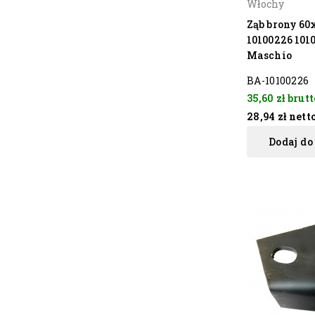
Włochy
Ząb brony 6
10100226 101
Maschio
BA-10100226
35,60 zł
brutt
28,94 zł
nett
Dodaj do