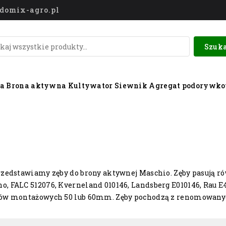
o@domix-agro.pl
Szuka
wa
Brona aktywna
Kultywator
Siewnik
Agregat podorywk
rzedstawiamy zęby do brony aktywnej Maschio. Zęby pasują
 FALC 512076, Kverneland 010146, Landsberg E010146, Rau E4
ów montażowych 50 lub 60mm. Zęby pochodzą z renomowanych