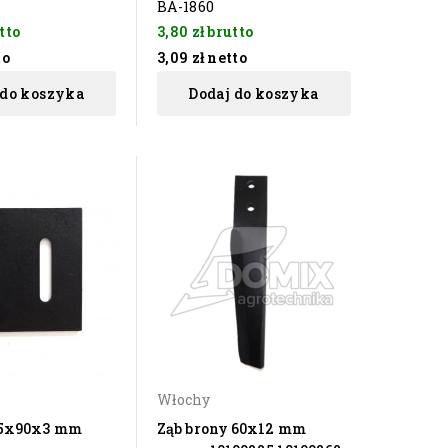
BA-1860
tto
3,80 zł
brutto
to
3,09 zł
netto
 do koszyka
Dodaj do koszyka
Włochy
95x90x3 mm
Ząb brony 60x12 mm