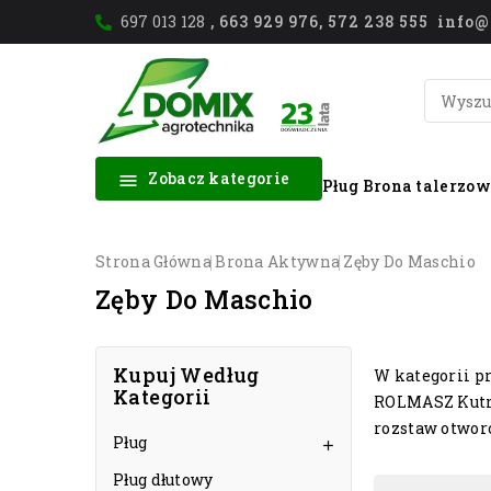
697 013 128
, 663 929 976, 572 238 555 inf
Zobacz kategorie

Pług
Brona talerzo
Strona Główna
Brona Aktywna
Zęby Do Maschio
Zęby Do Maschio
Kupuj Według
W kategorii p
Kategorii
ROLMASZ Kutno,
rozstaw otwor
Pług

Pług dłutowy