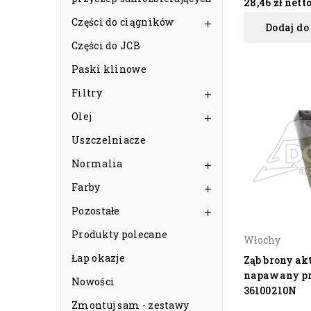
28,46 zł
nett
Części do ciągników

Dodaj do
Części do JCB
Paski klinowe
Filtry

Olej

Uszczelniacze
Normalia

Farby

Pozostałe

Produkty polecane
Włochy
Łap okazje
Ząb brony a
napawany p
Nowości
36100210N
Zmontuj sam - zestawy