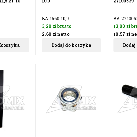
,5 kl. 10
10,9
27100539
BA-1660-10,9
BA-271005
3,20 zł
brutto
13,00 zł
br
2,60 zł
netto
10,57 zł
ne
 koszyka
Dodaj do koszyka
Dodaj