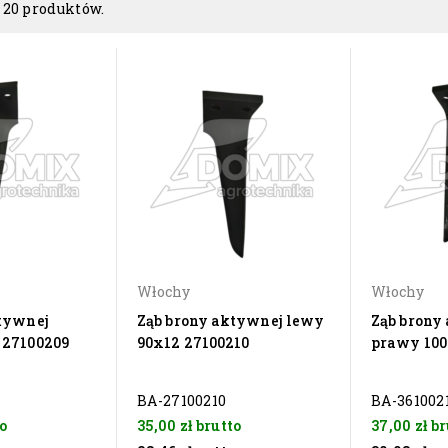
 20 produktów.
Włochy
Włochy
ktywnej
Ząb brony aktywnej lewy
Ząb brony
 27100209
90x12 27100210
prawy 100
BA-27100210
BA-361002
o
35,00 zł
brutto
37,00 zł
br