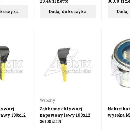
o
28,46 zł
netto
30,08 zł
ne
 koszyka
Dodaj do koszyka
Dodaj
Włochy
ktywnej
Ząb brony aktywnej
Nakrętka
rawy 100x12
napawany lewy 100x12
wysoka M1
36100211N