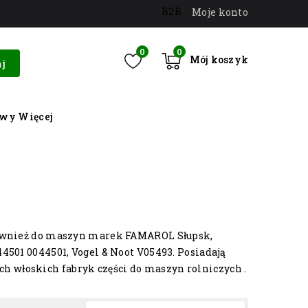
B2B
Moje konto
0
0
Mój koszyk
j
owy
Więcej
 również do maszyn marek FAMAROL Słupsk,
4501 0044501, Vogel & Noot V05493. Posiadają
 włoskich fabryk części do maszyn rolniczych .