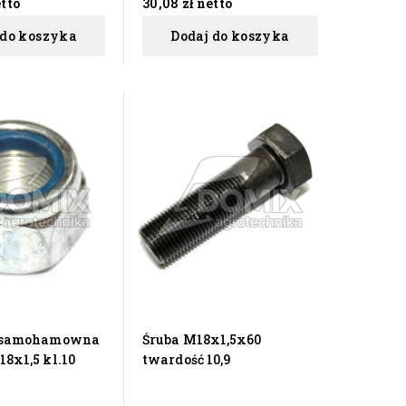
tto
30,08 zł
netto
 do koszyka
Dodaj do koszyka
 samohamowna
Śruba M18x1,5x60
8x1,5 kl.10
twardość 10,9