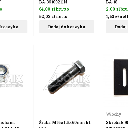
N
BA-36100211N
BA-18
o
64,00 zł
brutto
2,00 zł
bru
o
52,03 zł
netto
1,63 zł
net
 koszyka
Dodaj do koszyka
Dodaj
Włochy
moham.
Śruba M16x1,5x60mm kl.
Skrobak 