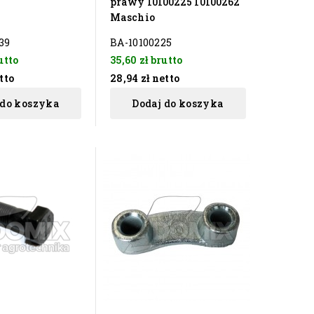
prawy 10100225 10100262
Maschio
39
BA-10100225
utto
35,60 zł
brutto
tto
28,94 zł
netto
 do koszyka
Dodaj do koszyka