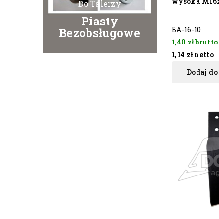
wysoka M16x1
Do Talerzy
Piasty
BA-16-10
Bezobsługowe
1,40 zł
brutto
1,14 zł
netto
Dodaj do