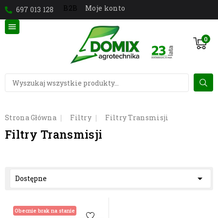
Moje konto
B2B
697 013 128

0
Strona Główna
Filtry
Filtry Transmisji
Filtry Transmisji

Dostępne
Obecnie brak na stanie