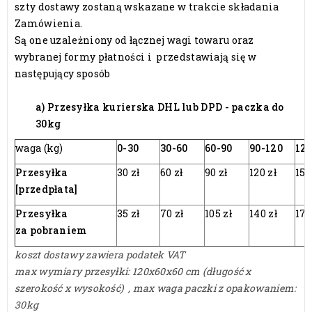
szty dostawy zostaną wskazane w trakcie składania
Zamówienia.
Są one uzależniony od łącznej wagi towaru oraz
wybranej formy płatności i przedstawiają się w
następujący sposób
a) Przesyłka kurierska DHL lub DPD - paczka do
30kg
waga (kg)
0-30
30-60
60-90
90-120
120
Przesyłka
30 zł
60 zł
90 zł
120 zł
150
[przedpłata]
Przesyłka
35 zł
70 zł
105 zł
140 zł
175
za pobraniem
koszt dostawy zawiera podatek VAT
max wymiary przesyłki: 120x60x60 cm (długość x
szerokość x wysokość) , max waga paczki z opakowaniem:
30kg