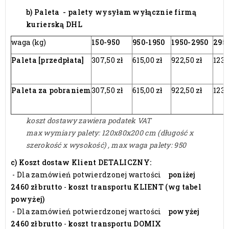
b) Paleta - palety wysyłam wyłącznie firmą
kurierską DHL
waga (kg)
150-950
950-1950
1950-2950
295
Paleta [przedpłata]
307,50 zł
615,00 zł
922,50 zł
1230
Paleta za pobraniem
307,50 zł
615,00 zł
922,50 zł
1230
koszt dostawy zawiera podatek VAT
max wymiary palety: 120x80x200 cm (długość x
szerokość x wysokość) ,
max waga palety: 950
c)
Koszt dostaw Klient DETALICZNY:
- Dla zamówień p
otwierdzonej wartości
poniżej
2460 zł brutto
-
koszt transportu KLIENT (wg tabel
powyżej)
- Dla zamówień p
otwierdzonej wartości
powyżej
2460 zł brutto
-
koszt transportu DOMIX