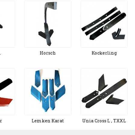
m
Horsch
Kockerling
r
Lemken Karat
Unia Cross L , TXXL