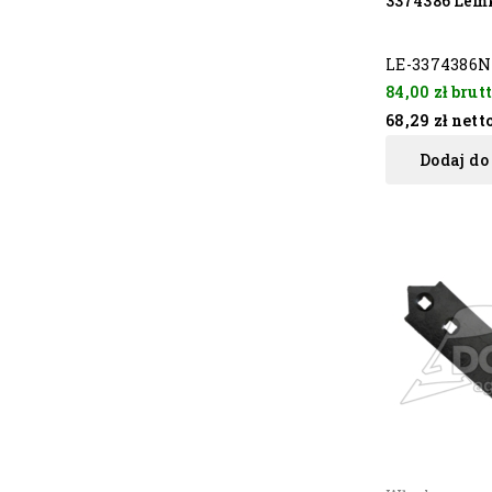
3374386 Lem
LE-3374386N
84,00 zł
brut
68,29 zł
nett
Dodaj do