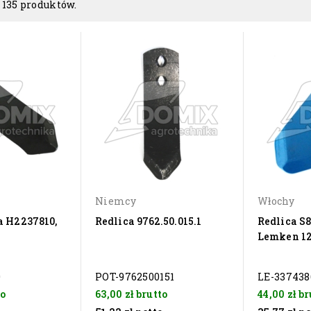
 135 produktów.
Niemcy
Włochy
a H2237810,
Redlica 9762.50.015.1
Redlica S
Lemken 
0
POT-9762500151
LE-337438
to
63,00 zł
brutto
44,00 zł
br