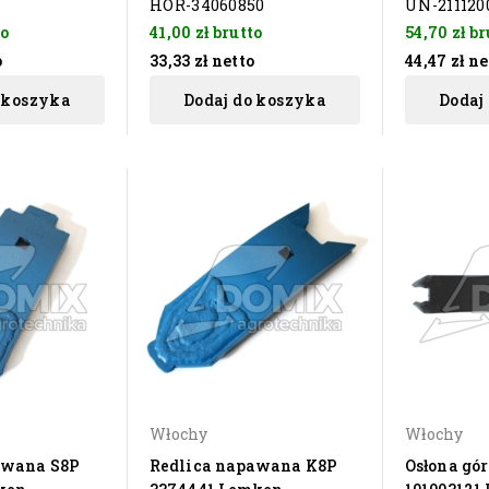
HOR-34060850
UN-211120
to
41,00 zł
brutto
54,70 zł
br
o
33,33 zł
netto
44,47 zł
ne
 koszyka
Dodaj do koszyka
Dodaj
Włochy
Włochy
awana S8P
Redlica napawana K8P
Osłona gó