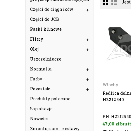
Jest
Części do ciągników

Części do JCB
Paski klinowe
Filtry

Olej

Uszczelniacze
Normalia

Farby

Włochy
Pozostałe

Redlica doln
Produkty polecane
H2212540
Łap okazje
KH-H221254
Nowości
47,00 zł
brut
Zmontuj sam - zestawy