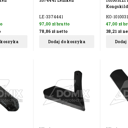
ken
3374441 Lemken
101003121 
Kongskild
LE-3374441
KO-101003
to
97,00 zł
brutto
47,00 zł
br
o
78,86 zł
netto
38,21 zł
ne
 koszyka
Dodaj do koszyka
Dodaj