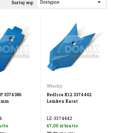

Dostępne
Sortuj wg:
Włochy
8P 3374386
Redlica K12 3374442
12mm
Lemken Karat
6
LE-3374442
utto
47,00 zł
brutto