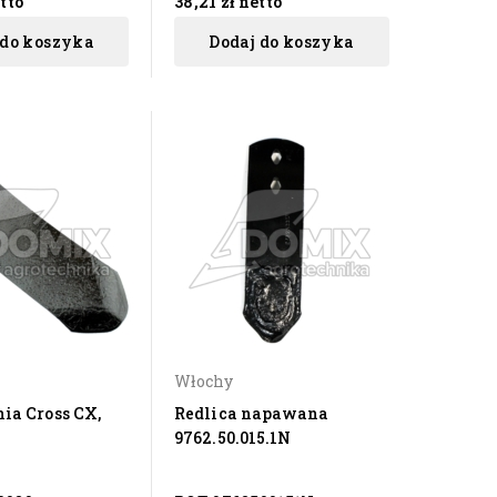
tto
38,21 zł
netto
 do koszyka
Dodaj do koszyka
Włochy
ia Cross CX,
Redlica napawana
9762.50.015.1N