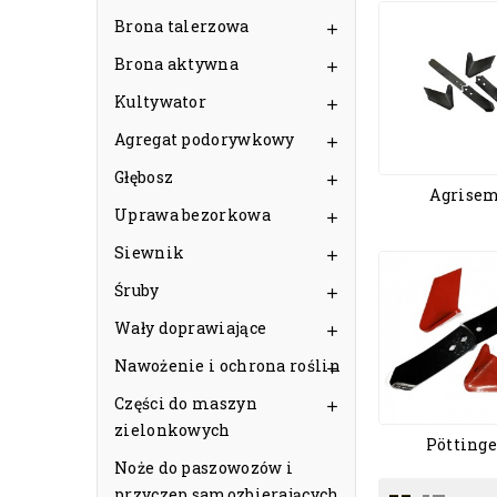
Brona talerzowa

Brona aktywna

Kultywator

Agregat podorywkowy

Głębosz

Agrise
Uprawa bezorkowa

Siewnik

Śruby

Wały doprawiające

Nawożenie i ochrona roślin

Części do maszyn

zielonkowych
Pöttinge
Noże do paszowozów i
przyczep samozbierających