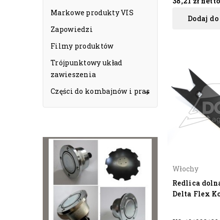
38,21 zł
nett
Markowe produkty VIS
Dodaj do
Zapowiedzi
Filmy produktów
Trójpunktowy układ
zawieszenia
Części do kombajnów i pras

Włochy
Redlica doln
Delta Flex K