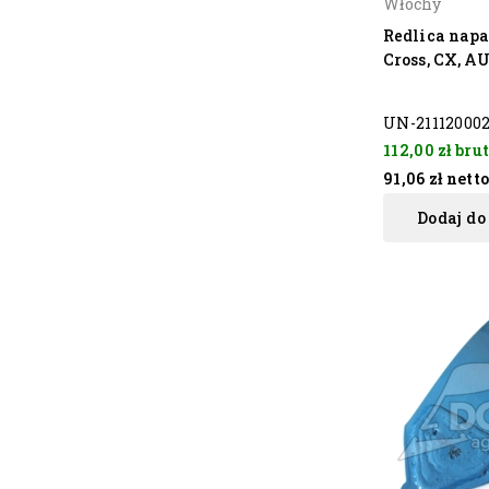
Włochy
Redlica nap
Cross, CX, A
UN-211120002
112,00 zł
brut
91,06 zł
nett
Dodaj do