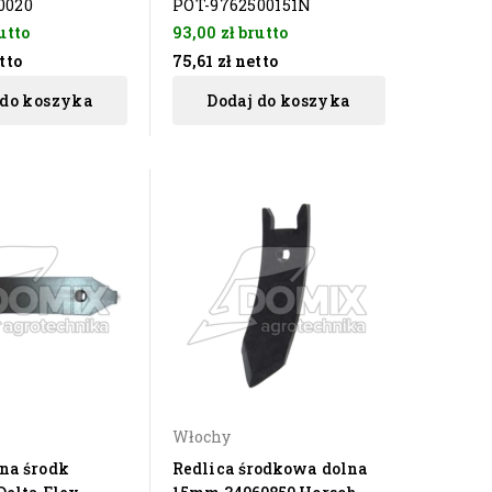
0020
POT-9762500151N
utto
93,00 zł
brutto
tto
75,61 zł
netto
 do koszyka
Dodaj do koszyka
Włochy
rna środk
Redlica środkowa dolna