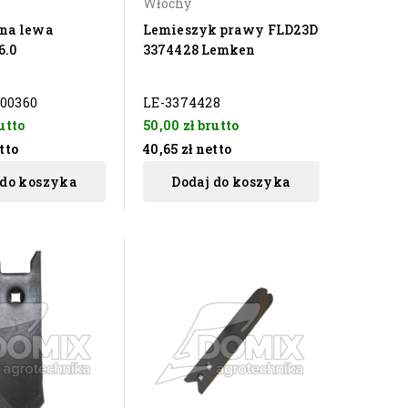
Włochy
rna lewa
Lemieszyk prawy FLD23D
6.0
3374428 Lemken
00360
LE-3374428
utto
50,00 zł
brutto
tto
40,65 zł
netto
 do koszyka
Dodaj do koszyka