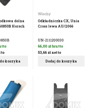
Włochy
rodkowa dolna
Odkładniczka CX, Unia
0850B Horsch
Cross lewa AU/2066
0850B
UN-2111200030
utto
66,00 zł
brutto
tto
53,66 zł
netto
 do koszyka
Dodaj do koszyka