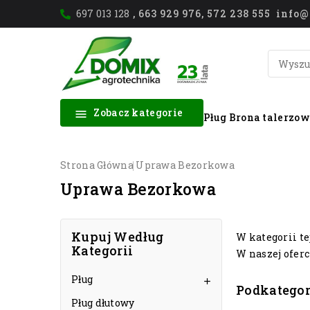
697 013 128
, 663 929 976, 572 238 555 inf
Zobacz kategorie

Pług
Brona talerzo
Strona Główna
Uprawa Bezorkowa
Uprawa Bezorkowa
Kupuj Według
W kategorii t
Kategorii
W naszej oferc
Pług

Podkategor
Pług dłutowy