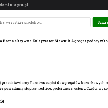
o@domix-agro.pl
Szuka
wa
Brona aktywna
Kultywator
Siewnik
Agregat podorywk
ej przedstawiamy Państwu części do agregatów bezorkowych m
ie posiadamy słupice, redlice, podcinacze, osłony. Części wyko
ie