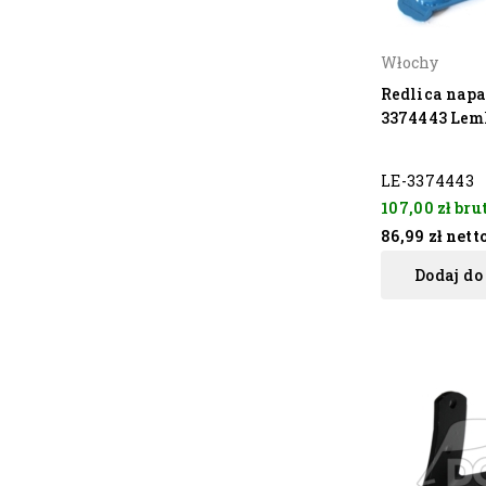
Włochy
Redlica nap
3374443 Lem
LE-3374443
107,00 zł
bru
86,99 zł
nett
Dodaj do