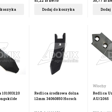
o
51,22 zł
netto
35,77 zł
ne
 koszyka
Dodaj do koszyka
Dodaj
Włochy
a 101003120
Redlica środkowa dolna
Redlica Un
ongskilde
12mm 34060850 Horsch
AU/2065