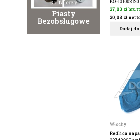
KO-101003120
Do Talerzy
37,00 zł
brut
Piasty
30,08 zł
nett
Bezobsługowe
Dodaj do
Włochy
Redlica nap