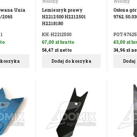
Włochy
Włochy
awana Unia
Lemieszyk prawy
Osłona gó
U/2065
H2212500 H2212501
9762.50.03
H2218180
1
KH-H2212500
POT-97625
to
67,00 zł
brutto
43,00 zł
br
o
54,47 zł
netto
34,96 zł
ne
 koszyka
Dodaj do koszyka
Dodaj