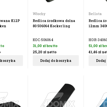
Włochy
Bellota
awana K12P
Redlica środkowa dolna
Redlica ś
ken
80 506064 Kockerling
12mm 3406
KOC-506064
HOR-3406
tto
31,00 zł
brutto
51,00 zł
br
o
25,20 zł
netto
41,46 zł
ne
 koszyka
Dodaj do koszyka
Dodaj