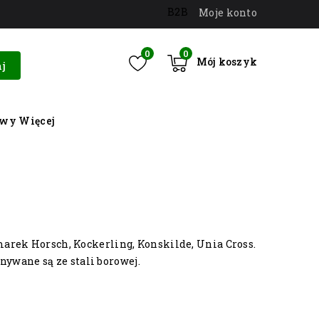
B2B
Moje konto
0
0
Mój koszyk
j
owy
Więcej
arek Horsch, Kockerling, Konskilde, Unia Cross.
nywane są ze stali borowej.