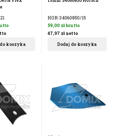
Delta Flex
15mm 34060850 Horsch
e
121
HOR-34060850/15
utto
59,00 zł
brutto
tto
47,97 zł
netto
 do koszyka
Dodaj do koszyka