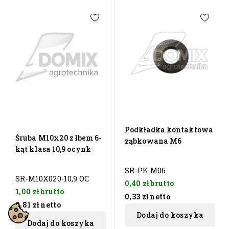
Podkładka kontaktowa
Śruba M10x20 z łbem 6-
ząbkowana M6
kąt klasa 10,9 ocynk
SR-PK M06
SR-M10X020-10,9 OC
0,40 zł
brutto
1,00 zł
brutto
0,33 zł
netto
0,81 zł
netto
Dodaj do koszyka
Dodaj do koszyka