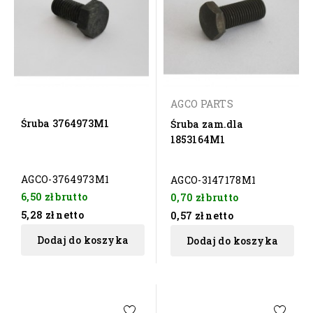
AGCO PARTS
Śruba 3764973M1
Śruba zam.dla
1853164M1
AGCO-3764973M1
AGCO-3147178M1
6,50 zł
brutto
0,70 zł
brutto
5,28 zł
netto
0,57 zł
netto
Dodaj do koszyka
Dodaj do koszyka