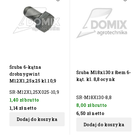
Śruba 6-kątna
Śruba M18x130 z łbem 6-
drobnygwint
kąt. kl. 8,8 ocynk
M12X1,25x25 kl.10,9
SR-M12X1,25X025-10,9
SR-M18X130-8,8
1,40 zł
brutto
8,00 zł
brutto
1,14 zł
netto
6,50 zł
netto
Dodaj do koszyka
Dodaj do koszyka