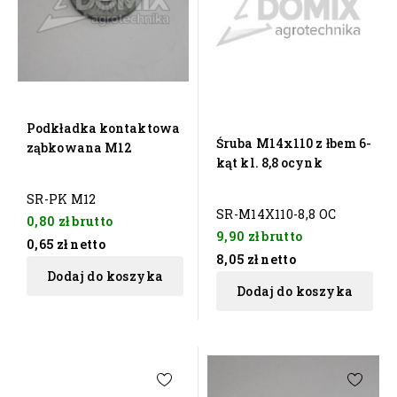
Podkładka kontaktowa
Śruba M14x110 z łbem 6-
ząbkowana M12
kąt kl. 8,8 ocynk
SR-PK M12
SR-M14X110-8,8 OC
0,80 zł
brutto
9,90 zł
brutto
0,65 zł
netto
8,05 zł
netto
Dodaj do koszyka
Dodaj do koszyka