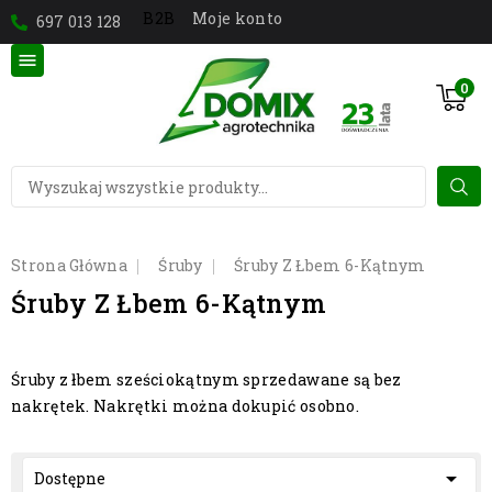
Moje konto
B2B
697 013 128

0
Strona Główna
Śruby
Śruby Z Łbem 6-Kątnym
Śruby Z Łbem 6-Kątnym
Śruby z łbem sześciokątnym sprzedawane są bez
nakrętek. Nakrętki można dokupić osobno.

Dostępne