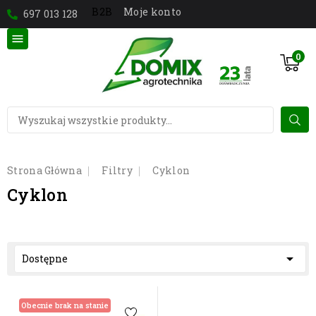
Moje konto
B2B
697 013 128

0
Strona Główna
Filtry
Cyklon
Cyklon

Dostępne
Obecnie brak na stanie