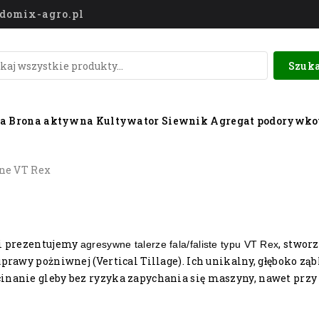
o@domix-agro.pl
Szuka
wa
Brona aktywna
Kultywator
Siewnik
Agregat podorywk
ne VT Rex
ii prezentujemy
, stwor
agresywne talerze fala/faliste typu VT Rex
uprawy pożniwnej (Vertical Tillage). Ich unikalny, głęboko z
nanie gleby bez ryzyka zapychania się maszyny, nawet przy 