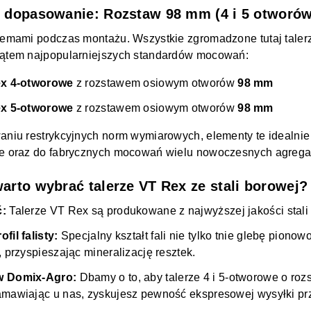
 dopasowanie: Rozstaw 98 mm (4 i 5 otworów
lemami podczas montażu. Wszystkie zgromadzone tutaj taler
ątem najpopularniejszych standardów mocowań:
ex 4-otworowe
z rozstawem osiowym otworów
98 mm
ex 5-otworowe
z rozstawem osiowym otworów
98 mm
aniu restrykcyjnych norm wymiarowych, elementy te idealni
e oraz do fabrycznych mocowań wielu nowoczesnych agrega
arto wybrać talerze VT Rex ze stali borowej?
:
Talerze VT Rex są produkowane z najwyższej jakości stal
il falisty:
Specjalny kształt fali nie tylko tnie glebę pionow
 przyspieszając mineralizację resztek.
w Domix-Agro:
Dbamy o to, aby talerze 4 i 5-otworowe o ro
mawiając u nas, zyskujesz pewność ekspresowej wysyłki pr