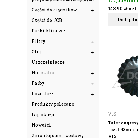
177,00 zł
bru
143,90 zł
net
Części do ciągników

Dodaj do
Części do JCB
Paski klinowe
Filtry

Olej

Uszczelniacze
Normalia

Farby

Pozostałe

Produkty polecane
VIS
Łap okazje
Talerz agre
Nowości
rozst 98mm 
Zmontuj sam - zestawy
VIS