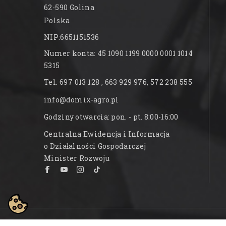
62-590 Golina
Polska
NIP:6651151536
Numer konta: 45 1090 1199 0000 0001 1014
5315
Tel. 697 013 128 , 663 929 976, 572 238 555
info@domix-agro.pl
Godziny otwarcia: pon. - pt. 8:00-16:00
Centralna Ewidencja i Informacja
o Działalności Gospodarczej
Minister Rozwoju
© 2026 - Oprogramowanie e-sklepu od PrestaSh