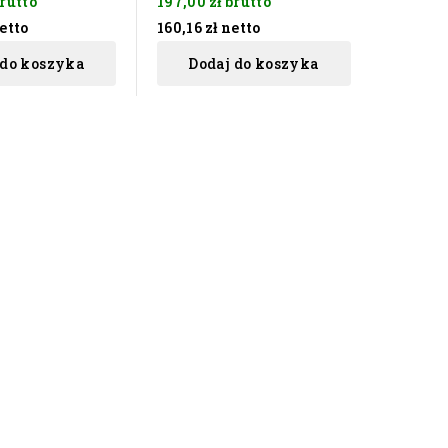
rutto
197,00 zł
brutto
etto
160,16 zł
netto
 do koszyka
Dodaj do koszyka