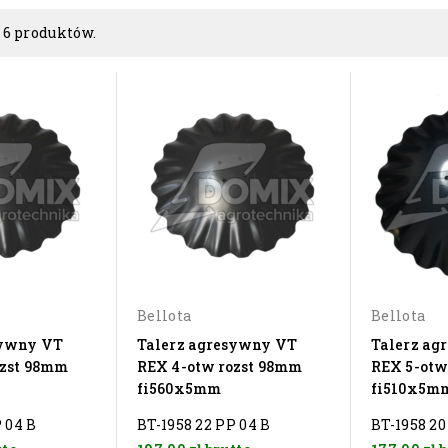
 6 produktów.
Bellota
Bellota
sywny VT
Talerz agresywny VT
Talerz ag
ozst 98mm
REX 4-otw rozst 98mm
REX 5-otw
fi560x5mm
fi510x5m
 04 B
BT-1958 22 PP 04 B
BT-1958 20