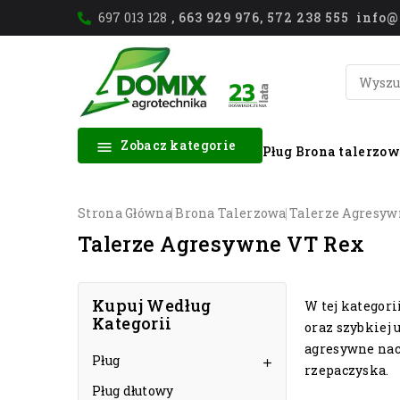
697 013 128
, 663 929 976, 572 238 555 inf
Zobacz kategorie

Pług
Brona talerzo
Strona Główna
Brona Talerzowa
Talerze Agresyw
Talerze Agresywne VT Rex
Kupuj Według
W tej kategor
Kategorii
oraz szybkiej 
agresywne naci
Pług

rzepaczyska.
Pług dłutowy