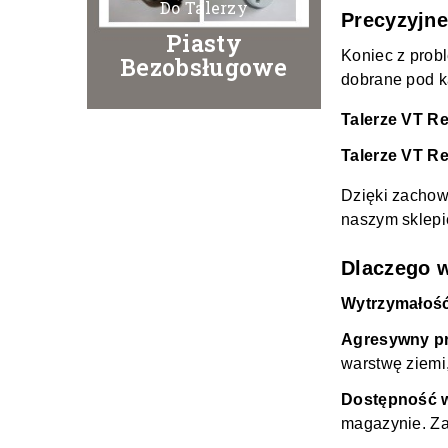
Do Talerzy
Precyzyjne
Piasty
Koniec z prob
Bezobsługowe
dobrane pod k
Talerze VT R
Talerze VT R
Dzięki zachow
naszym sklepi
Dlaczego w
Wytrzymałość
Agresywny prof
warstwę ziemi,
Dostępność 
magazynie. Za