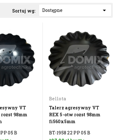

Dostępne
Sortuj wg:
Bellota
resywny VT
Talerz agresywny VT
 rozst 98mm
REX 5-otw rozst 98mm
m
fi560x5mm
 PP 05 B
BT-1958 22 PP 05 B