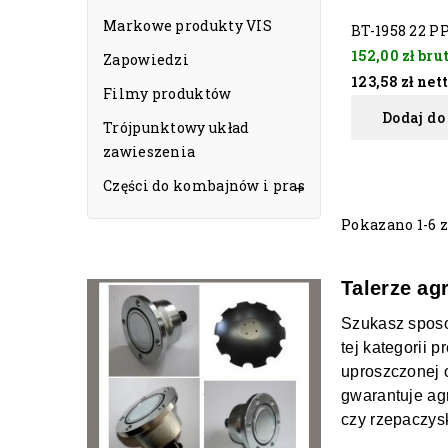
Markowe produkty VIS
BT-1958 22 PP
152,00 zł
bru
Zapowiedzi
123,58 zł
net
Filmy produktów
Dodaj do
Trójpunktowy układ
zawieszenia
Części do kombajnów i pras

Pokazano 1-6 z
Talerze ag
Szukasz sposo
tej kategorii 
uproszczonej o
gwarantuje ag
czy rzepaczys