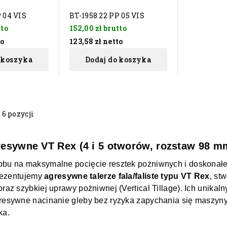
 04 VIS
BT-1958 22 PP 05 VIS
tto
152,00 zł
brutto
to
123,58 zł
netto
 koszyka
Dodaj do koszyka
 6 pozycji
resywne VT Rex (4 i 5 otworów, rozstaw 98 m
bu na maksymalne pocięcie resztek pożniwnych i doskonał
prezentujemy
agresywne talerze fala/faliste typu VT Rex
, st
raz szybkiej uprawy pożniwnej (Vertical Tillage). Ich unikal
resywne nacinanie gleby bez ryzyka zapychania się maszyny,
ka.