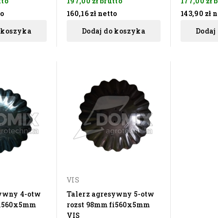
tto
197,00 zł
brutto
177,00 zł
b
to
160,16 zł
netto
143,90 zł
n
 koszyka
Dodaj do koszyka
Dodaj
VIS
sywny 4-otw
Talerz agresywny 5-otw
fi560x5mm
rozst 98mm fi560x5mm
VIS