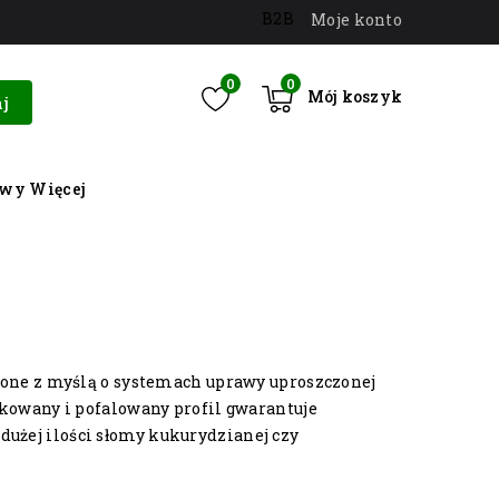
B2B
Moje konto
0
0
Mój koszyk
j
owy
Więcej
zone z myślą o systemach uprawy uproszczonej
ąbkowany i pofalowany profil gwarantuje
dużej ilości słomy kukurydzianej czy