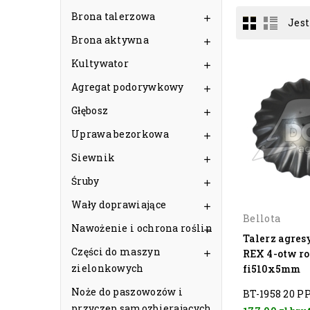
Brona talerzowa

Jest
Brona aktywna

Kultywator

Agregat podorywkowy

Głębosz

Uprawa bezorkowa

Siewnik

Śruby

Wały doprawiające

Bellota
Nawożenie i ochrona roślin

Talerz agre
Części do maszyn
REX 4-otw r

zielonkowych
fi510x5mm
Noże do paszowozów i
BT-1958 20 PP
przyczep samozbierających