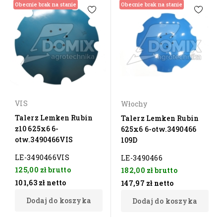
Obecnie brak na stanie
Obecnie brak na stanie
VIS
Włochy
Talerz Lemken Rubin
Talerz Lemken Rubin
z10 625x6 6-
625x6 6-otw.3490466
otw.3490466VIS
109D
LE-3490466VIS
LE-3490466
125,00 zł
brutto
182,00 zł
brutto
101,63 zł
netto
147,97 zł
netto
Dodaj do koszyka
Dodaj do koszyka