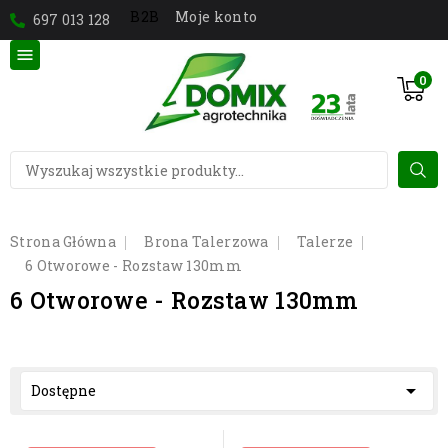
Moje konto
B2B
697 013 128

0
Strona Główna
Brona Talerzowa
Talerze
6 Otworowe - Rozstaw 130mm
6 Otworowe - Rozstaw 130mm

Dostępne