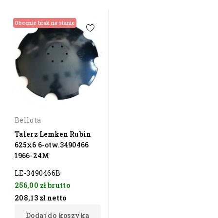
Obecnie brak na stanie
Bellota
Talerz Lemken Rubin
625x6 6-otw.3490466
1966-24M
LE-3490466B
256,00 zł
brutto
208,13 zł
netto
Dodaj do koszyka