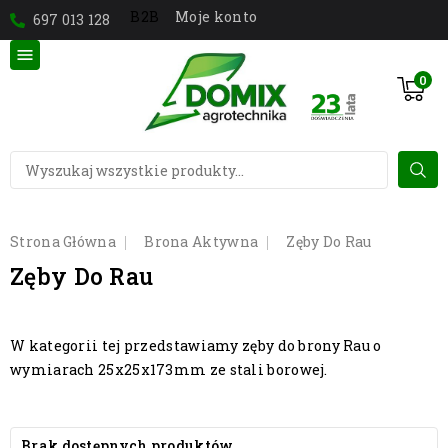
Moje konto
B2B
697 013 128

0
Strona Główna
Brona Aktywna
Zęby Do Rau
Zęby Do Rau
W kategorii tej przedstawiamy zęby do brony Rau o
wymiarach 25x25x173mm ze stali borowej.
Brak dostępnych produktów.