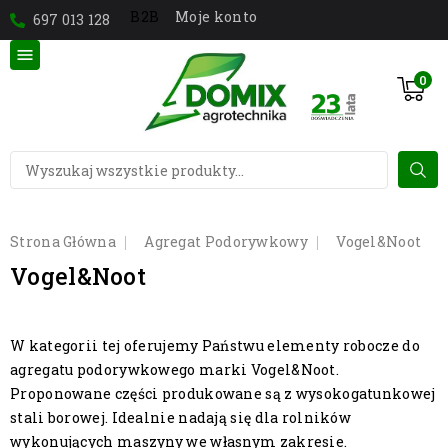
Moje konto
B2B
697 013 128

0
Strona Główna
Agregat Podorywkowy
Vogel&Noot
Vogel&Noot
W kategorii tej oferujemy Państwu elementy robocze do
agregatu podorywkowego marki Vogel&Noot.
Proponowane części produkowane są z wysokogatunkowej
stali borowej. Idealnie nadają się dla rolników
wykonujących maszyny we własnym zakresie.