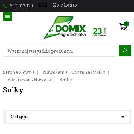
Moje konto
B2B
697 013 128

0
Strona Główna
Nawożenie I Ochrona Roślin
Rozsiewacz Nawozu
Sulky
Sulky

Dostępne