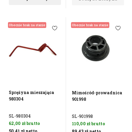
Obecnie brak na stanie
Obecnie brak na stanie
Sprężyna mieszająca
Mimośród-prowadnica
980304
901998
SL-980304
SL-901998
62,00 zł
brutto
110,00 zł
brutto
50,41 zł
netto
89,43 zł
netto