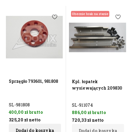
Obecnie brak na stanie
Sprzęgło 793601, 981808
Kpl. łopatek
wysiewających 209830
SL-981808
SL-911074
400,00 zł
brutto
886,00 zł
brutto
325,20 zł
netto
720,33 zł
netto
Dodaj do koszyka
Dodaj do koszyka