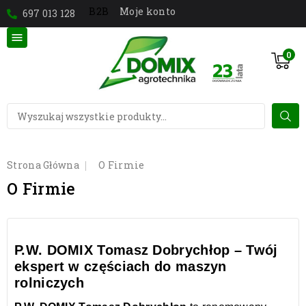
Moje konto
B2B
697 013 128

0
Strona Główna
O Firmie
O Firmie
P.W. DOMIX Tomasz Dobrychłop – Twój
ekspert w częściach do maszyn
rolniczych