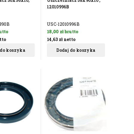
acz 30x56x10,
Uszczelniacz 58x90x10 ,
12010996B
890B
USC-12010996B
utto
18,00 zł
brutto
tto
14,63 zł
netto
 do koszyka
Dodaj do koszyka