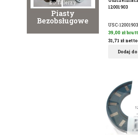
Uszczelniacz
Do Talerzy
12001903
Piasty
Bezobsługowe
USC-1200190
39,00 zł
brut
31,71 zł
netto
Dodaj do