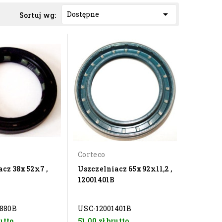

Dostępne
Sortuj wg:
Corteco
acz 38x52x7 ,
Uszczelniacz 65x92x11,2 ,
12001401B
880B
USC-12001401B
utto
51,00 zł
brutto