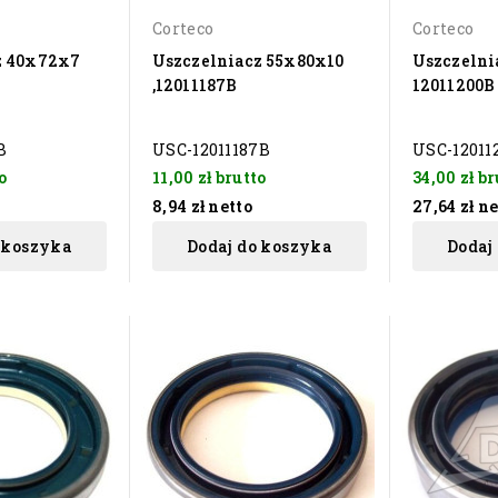
Corteco
Corteco
z 40x72x7
Uszczelniacz 55x80x10
Uszczelni
,12011187B
12011200B
B
USC-12011187B
USC-12011
o
11,00 zł
brutto
34,00 zł
br
8,94 zł
netto
27,64 zł
ne
 koszyka
Dodaj do koszyka
Dodaj