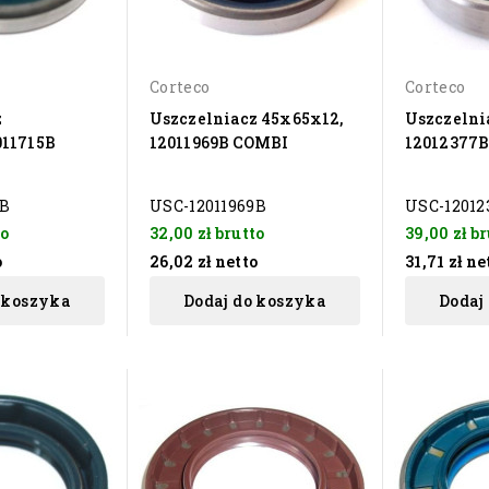
Corteco
Corteco
z
Uszczelniacz 45x65x12,
Uszczelnia
011715B
12011969B COMBI
12012377B
5B
USC-12011969B
USC-12012
to
32,00 zł
brutto
39,00 zł
br
o
26,02 zł
netto
31,71 zł
ne
 koszyka
Dodaj do koszyka
Dodaj