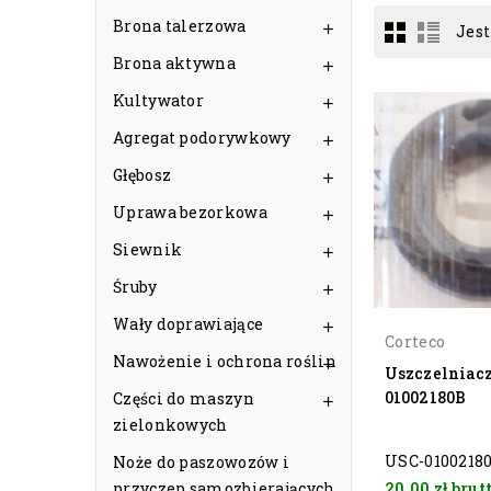
Brona talerzowa
Jest

Brona aktywna

Kultywator

Agregat podorywkowy

Głębosz

Uprawa bezorkowa

Siewnik

Śruby

Wały doprawiające

Corteco
Nawożenie i ochrona roślin

Uszczelniacz
01002180B
Części do maszyn

zielonkowych
USC-0100218
Noże do paszowozów i
przyczep samozbierających
20,00 zł
brut