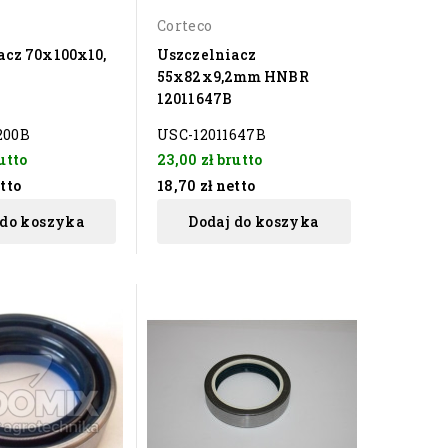
Corteco
acz 70x100x10,
Uszczelniacz
55x82x9,2mm HNBR
12011647B
200B
USC-12011647B
utto
23,00 zł
brutto
tto
18,70 zł
netto
 do koszyka
Dodaj do koszyka