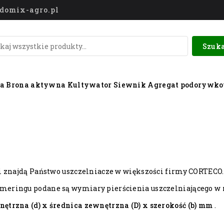
o@domix-agro.pl
Szuka
wa
Brona aktywna
Kultywator
Siewnik
Agregat podorywk
ii znajdą Państwo uszczelniacze w większości firmy CORTECO.
eringu podane są wymiary pierścienia uszczelniającego w 
ętrzna (d) x średnica zewnętrzna (D) x szerokość (b) mm
.