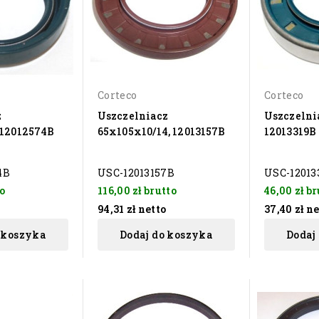
Corteco
Corteco
z
Uszczelniacz
Uszczelni
 12012574B
65x105x10/14, 12013157B
12013319B
4B
USC-12013157B
USC-12013
o
116,00 zł
brutto
46,00 zł
br
94,31 zł
netto
37,40 zł
ne
 koszyka
Dodaj do koszyka
Dodaj