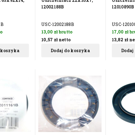
 65x92x14,
Uszczelniacz 22x35x7,
Uszczelni
12002188B
12010890B
3B
USC-12002188B
USC-12010
to
13,00 zł
brutto
17,00 zł
br
10,57 zł
netto
13,82 zł
ne
 koszyka
Dodaj do koszyka
Dodaj