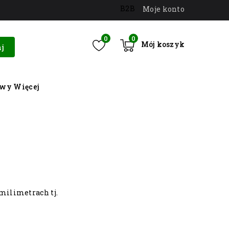
B2B
Moje konto
0
0
Mój koszyk
j
owy
Więcej
milimetrach tj.