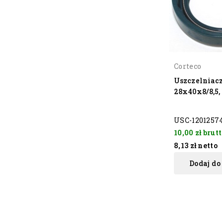
Corteco
Uszczelniac
28x40x8/8,5,
USC-1201257
10,00 zł
brutt
8,13 zł
netto
Dodaj do