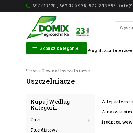
697 013 128
, 663 929 976, 572 238 555 inf
Zobacz kategorie

Pług
Brona talerzo
Strona Główna
Uszczelniacze
Uszczelniacze
Kupuj Według
W tej kategor
Kategorii
W nazwie simm
Pług

średnica wewn
Pług dłutowy