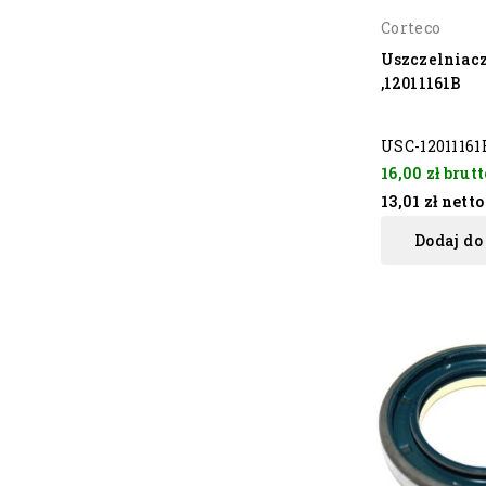
Corteco
Uszczelniac
,12011161B
USC-12011161
16,00 zł
brutt
13,01 zł
netto
Dodaj do