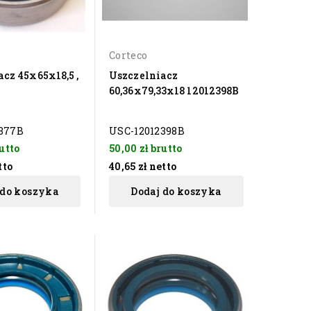
Corteco
cz 45x65x18,5 ,
Uszczelniacz
60,36x79,33x18 12012398B
377B
USC-12012398B
utto
50,00 zł
brutto
tto
40,65 zł
netto
 do koszyka
Dodaj do koszyka