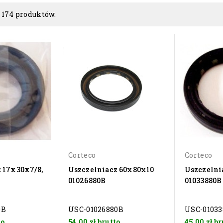
 174 produktów.
Corteco
Corteco
 17x30x7/8,
Uszczelniacz 60x80x10
Uszczelni
01026880B
01033880B
0B
USC-01026880B
USC-01033
to
54,00 zł
brutto
45,00 zł
br