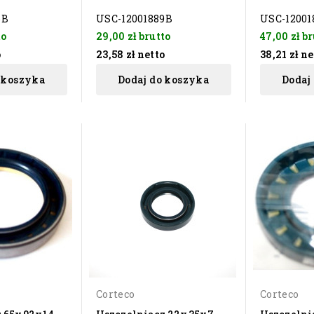
6B
USC-12001889B
USC-12001
to
29,00 zł
brutto
47,00 zł
br
o
23,58 zł
netto
38,21 zł
ne
 koszyka
Dodaj do koszyka
Dodaj
Corteco
Corteco