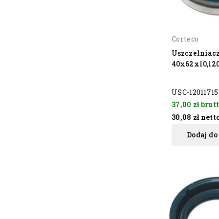
Corteco
Uszczelniac
40x62x10,12
USC-1201171
37,00 zł
brut
30,08 zł
nett
Dodaj do