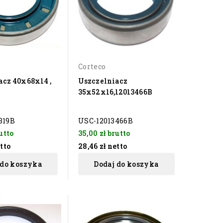
Corteco
acz 40x68x14 ,
Uszczelniacz
35x52x16,12013466B
319B
USC-12013466B
utto
35,00 zł
brutto
tto
28,46 zł
netto
 do koszyka
Dodaj do koszyka