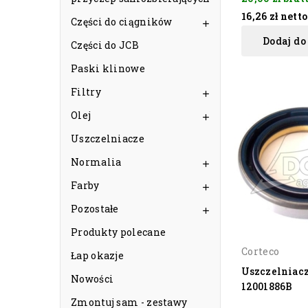
16,26 zł
netto
Części do ciągników

Dodaj do
Części do JCB
Paski klinowe
Filtry

Olej

Uszczelniacze
Normalia

Farby

Pozostałe

Produkty polecane
Corteco
Łap okazje
Uszczelniacz
Nowości
12001886B
Zmontuj sam - zestawy