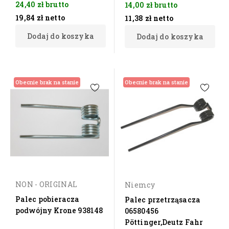
24,40 zł
brutto
14,00 zł
brutto
19,84 zł
netto
11,38 zł
netto
Dodaj do koszyka
Dodaj do koszyka
Obecnie brak na stanie
Obecnie brak na stanie
NON - ORIGINAL
Niemcy
Palec pobieracza
Palec przetrząsacza
podwójny Krone 938148
06580456
Pöttinger,Deutz Fahr