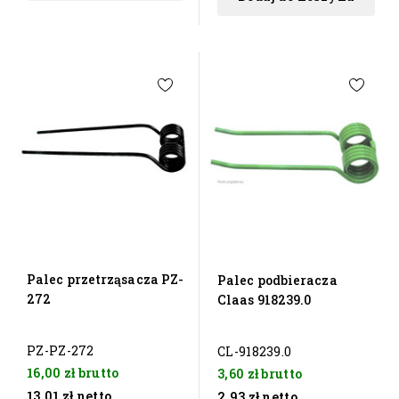
Palec przetrząsacza PZ-
Palec podbieracza
272
Claas 918239.0
PZ-PZ-272
CL-918239.0
16,00 zł
brutto
3,60 zł
brutto
13,01 zł
netto
2,93 zł
netto