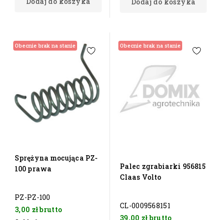
Dodaj do koszyka
Dodaj do koszyka
Obecnie brak na stanie
Obecnie brak na stanie
Sprężyna mocująca PZ-
Palec zgrabiarki 956815
100 prawa
Claas Volto
PZ-PZ-100
CL-0009568151
3,00 zł
brutto
39,00 zł
brutto