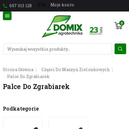
Moje konto
B2B
697 013 128

0
Strona Główna
Części Do Maszyn Zielonkowych
Palce Do Zgrabiarek
Palce Do Zgrabiarek
Podkategorie