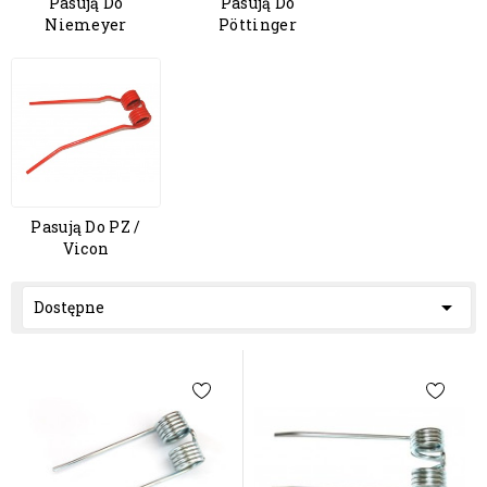
Pasują Do
Pasują Do
Niemeyer
Pöttinger
Pasują Do PZ /
Vicon

Dostępne