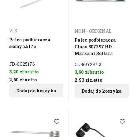
VIS
NON - ORIGINAL
Palec podbieracza
Palec podbieracza
słomy 25176
Claas 807297 HD
Markant Rollant
JD-CC25176
CL-807297.2
3,20 zł
brutto
3,60 zł
brutto
2,60 zł
netto
2,93 zł
netto
Dodaj do koszyka
Dodaj do koszyka