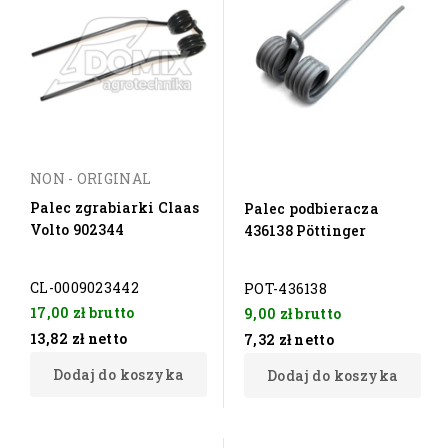
NON - ORIGINAL
Palec zgrabiarki Claas
Palec podbieracza
Volto 902344
436138 Pöttinger
CL-0009023442
POT-436138
17,00 zł
brutto
9,00 zł
brutto
13,82 zł
netto
7,32 zł
netto
Dodaj do koszyka
Dodaj do koszyka