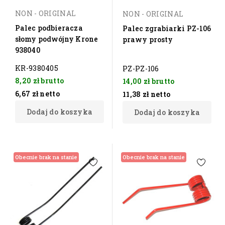
NON - ORIGINAL
NON - ORIGINAL
Palec podbieracza
Palec zgrabiarki PZ-106
słomy podwójny Krone
prawy prosty
938040
KR-9380405
PZ-PZ-106
8,20 zł
brutto
14,00 zł
brutto
6,67 zł
netto
11,38 zł
netto
Dodaj do koszyka
Dodaj do koszyka
Obecnie brak na stanie
Obecnie brak na stanie