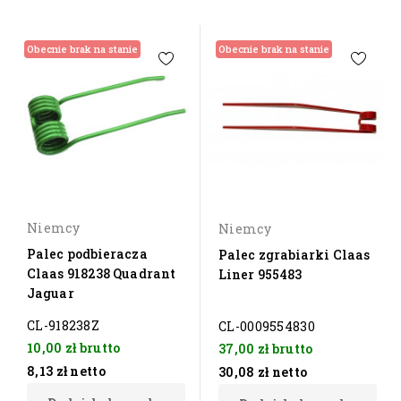
Obecnie brak na stanie
Obecnie brak na stanie
Niemcy
Niemcy
Palec podbieracza
Palec zgrabiarki Claas
Claas 918238 Quadrant
Liner 955483
Jaguar
CL-918238Z
CL-0009554830
10,00 zł
brutto
37,00 zł
brutto
8,13 zł
netto
30,08 zł
netto