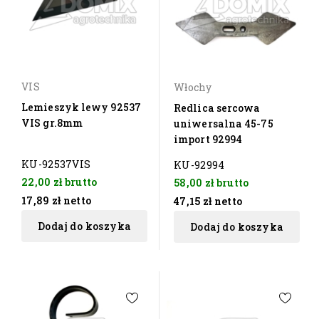
VIS
Włochy
Lemieszyk lewy 92537
Redlica sercowa
VIS gr.8mm
uniwersalna 45-75
import 92994
KU-92537VIS
KU-92994
22,00 zł
brutto
58,00 zł
brutto
17,89 zł
netto
47,15 zł
netto
Dodaj do koszyka
Dodaj do koszyka