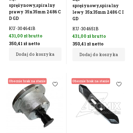
sprężynowy,spiralny
sprężynowy,spiralny
prawy 35x35mm 2486 C
lewy 35x35mm 2486 C I
D GD
GD
KU-304641B
KU-304651B
431,00 zł
brutto
431,00 zł
brutto
350,41 zł
netto
350,41 zł
netto
Dodaj do koszyka
Dodaj do koszyka
Obecnie brak na stanie
Obecnie brak na stanie