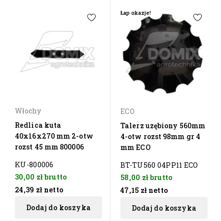
Łap okazje!
Włochy
ECO
Redlica kuta
Talerz uzębiony 560mm
40x16x270 mm 2-otw
4-otw rozst 98mm gr 4
rozst 45 mm 800006
mm ECO
KU-800006
BT-TU560 04PP11 ECO
30,00 zł
brutto
58,00 zł
brutto
24,39 zł
netto
47,15 zł
netto
Dodaj do koszyka
Dodaj do koszyka