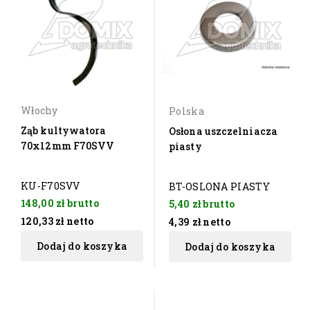
Włochy
Polska
Ząb kultywatora
Osłona uszczelniacza
70x12mm F70SVV
piasty
KU-F70SVV
BT-OSLONA PIASTY
148,00 zł
brutto
5,40 zł
brutto
120,33 zł
netto
4,39 zł
netto
Dodaj do koszyka
Dodaj do koszyka