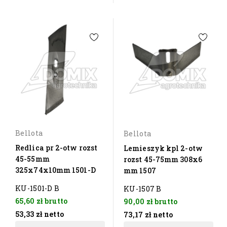
Bellota
Bellota
Redlica pr 2-otw rozst
Lemieszyk kpl 2-otw
45-55mm
rozst 45-75mm 308x6
325x74x10mm 1501-D
mm 1507
KU-1501-D B
KU-1507 B
65,60 zł
brutto
90,00 zł
brutto
53,33 zł
netto
73,17 zł
netto