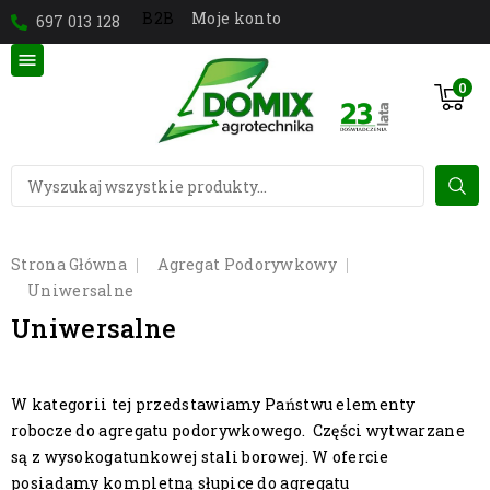
Moje konto
B2B
697 013 128

0
Strona Główna
Agregat Podorywkowy
Uniwersalne
Uniwersalne
W kategorii tej przedstawiamy Państwu elementy
robocze do agregatu podorywkowego. Części wytwarzane
są z wysokogatunkowej stali borowej. W ofercie
posiadamy kompletną słupice do agregatu