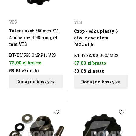
VIS
VIS
Talerz uzęb 560mm Z11
Czop - ośka piasty 6
4-otw rozst 98mm gr4
otw. z gwintem
mm VIS
M22x1,5
BT-TU560 04PP11 VIS
BT-1738/00-000/M22
72,00 zł
brutto
37,00 zł
brutto
58,54 zł
netto
30,08 zł
netto
Dodaj do koszyka
Dodaj do koszyka