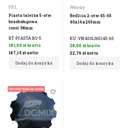
FKL
Włochy
Piasta talerza 5-otw
Redlica 2-otw 45-65
bezobsługowa
40x16x265mm
rozst.98mm
BT-PIASTA BO 5
KU-VN4016265I45-65
181,00 zł
brutto
28,00 zł
brutto
147,15 zł
netto
22,76 zł
netto
Dodaj do koszyka
Dodaj do koszyka
Obecnie brak na stanie