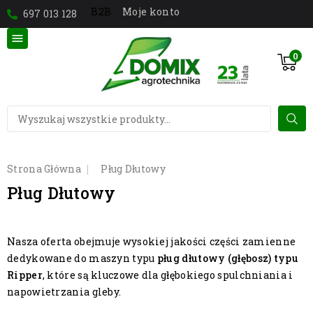
Moje konto
B2B
697 013 128

0
Strona Główna
Pług Dłutowy
Pług Dłutowy
Nasza oferta obejmuje wysokiej jakości części zamienne
dedykowane do maszyn typu
pług dłutowy (głębosz) typu
Ripper
, które są kluczowe dla głębokiego spulchniania i
napowietrzania gleby.