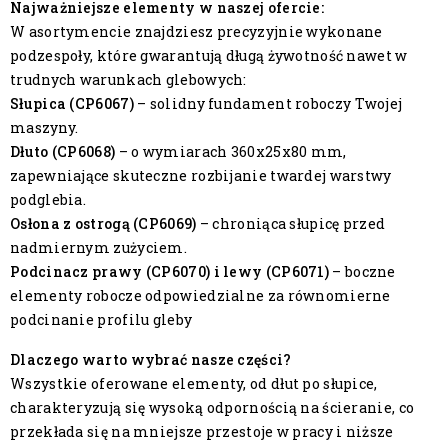
Najważniejsze elementy w naszej ofercie:
W asortymencie znajdziesz precyzyjnie wykonane
podzespoły, które gwarantują długą żywotność nawet w
trudnych warunkach glebowych:
Słupica (CP6067)
– solidny fundament roboczy Twojej
maszyny.
Dłuto (CP6068)
– o wymiarach 360x25x80 mm,
zapewniające skuteczne rozbijanie twardej warstwy
podglebia.
Osłona z ostrogą (CP6069)
– chroniąca słupicę przed
nadmiernym zużyciem.
Podcinacz prawy (CP6070) i lewy (CP6071)
– boczne
elementy robocze odpowiedzialne za równomierne
podcinanie profilu gleby
Dlaczego warto wybrać nasze części?
Wszystkie oferowane elementy, od dłut po słupice,
charakteryzują się wysoką odpornością na ścieranie, co
przekłada się na mniejsze przestoje w pracy i niższe