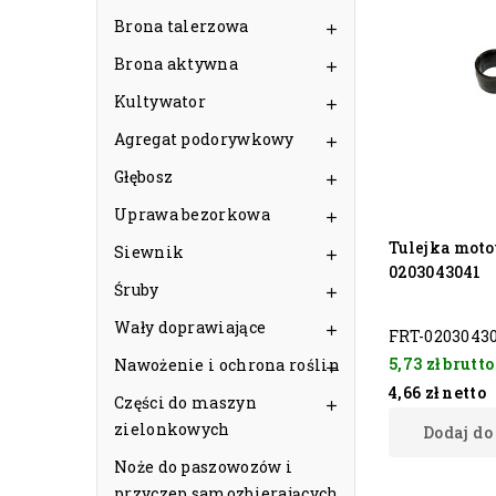
Brona talerzowa

Brona aktywna

Kultywator

Agregat podorywkowy

Głębosz

Uprawa bezorkowa

Tulejka moto
Siewnik

0203043041
Śruby

Wały doprawiające

FRT-0203043
5,73 zł
brutto
Nawożenie i ochrona roślin

4,66 zł
netto
Części do maszyn

zielonkowych
Dodaj do
Noże do paszowozów i
przyczep samozbierających