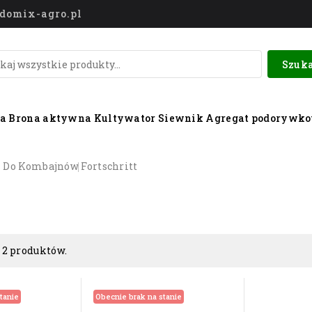
o@domix-agro.pl
Szuka
wa
Brona aktywna
Kultywator
Siewnik
Agregat podorywk
i Do Kombajnów
Fortschritt
 2 produktów.
tanie
Obecnie brak na stanie