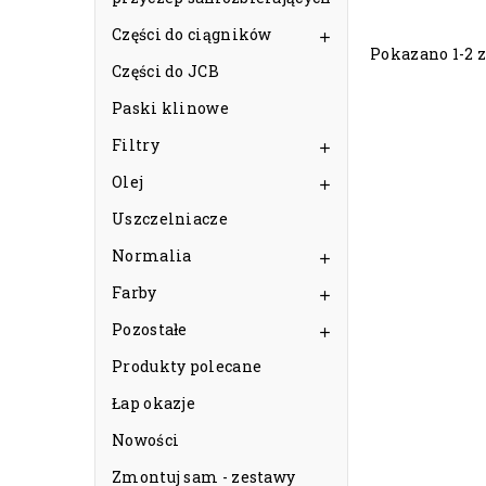
Części do ciągników

Pokazano 1-2 z
Części do JCB
Paski klinowe
Filtry

Olej

Uszczelniacze
Normalia

Farby

Pozostałe

Produkty polecane
Łap okazje
Nowości
Zmontuj sam - zestawy