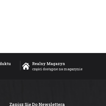
duktu
Realny Magazyn
części dostępne na magazynie
Zapisz Się Do Newslettera