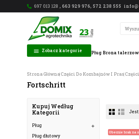
697 013 128
, 663 929 976, 572 238 555 inf
Zobacz kategorie

Pług
Brona talerzo
Strona Główna
Części Do Kombajnów I Pras
Częśc
Fortschritt
Kupuj Według
Kategorii
Jest
Pług

Obecnie brak na s
Pług dłutowy