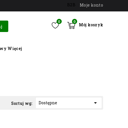
B2B
Moje konto
0
0
Mój koszyk
j
owy
Więcej

Dostępne
Sortuj wg: