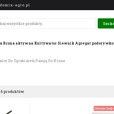
o@domix-agro.pl
Szuka
wa
Brona aktywna
Kultywator
Siewnik
Agregat podorywk
alce Do Zgrabiarek
Pasują Do Krone
 6 produktów.
Obecnie brak 