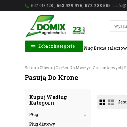
697 013 128
, 663 929 976, 572 238 555 inf
Zobacz kategorie

Pług
Brona talerzo
Strona Główna
Części Do Maszyn Zielonkowych
P
Pasują Do Krone
Kupuj Według
Kategorii
Jest
Pług

Pług dłutowy