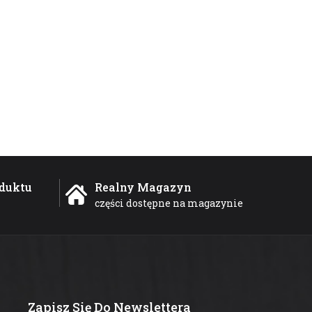
duktu
Realny Magazyn
części dostępne na magazynie
Zapisz Się Do Newslettera