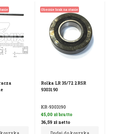
tanie
Obecnie brak na stanie
racza
Rolka LR 35/72 2RSR
ne
9303190
KR-9303190
45,00 zł
brutto
36,59 zł
netto
 koszyka
Dodaj do koszyka