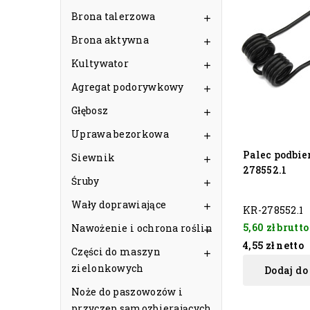
Brona talerzowa

Brona aktywna

Kultywator

Agregat podorywkowy

Głębosz

Uprawa bezorkowa

Palec podbie
Siewnik

278552.1
Śruby

Wały doprawiające

KR-278552.1
5,60 zł
brutto
Nawożenie i ochrona roślin

4,55 zł
netto
Części do maszyn

zielonkowych
Dodaj do
Noże do paszowozów i
przyczep samozbierających