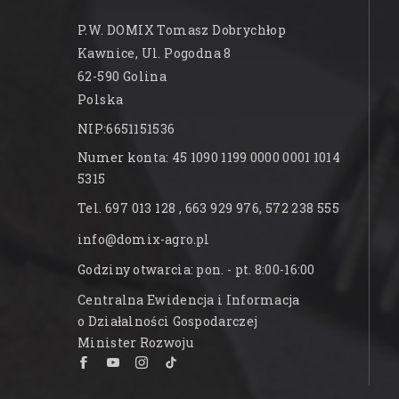
P.W. DOMIX Tomasz Dobrychłop
Kawnice, Ul. Pogodna 8
62-590 Golina
Polska
NIP:6651151536
Numer konta: 45 1090 1199 0000 0001 1014
5315
Tel. 697 013 128 , 663 929 976, 572 238 555
info@domix-agro.pl
Godziny otwarcia: pon. - pt. 8:00-16:00
Centralna Ewidencja i Informacja
o Działalności Gospodarczej
Minister Rozwoju
×
Ktoś Kupił