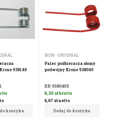
IGINAL
NON - ORIGINAL
ieracza
Palec podbieracza słomy
Krone 938148
podwójny Krone 938040
1
KR-9380405
utto
8,20 zł
brutto
to
6,67 zł
netto
 do koszyka
Dodaj do koszyka