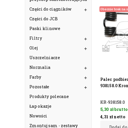
Części do ciągników
Obecnie brak na s

Części do JCB
Paski klinowe
Filtry

Olej

Uszczelniacze
Normalia

Farby

Palec podbie
938158.0 Kro
Pozostałe

Produkty polecane
KR-938158.0
Łap okazje
5,30 zł
brutto
Nowości
4,31 zł
netto
Zmontuj sam - zestawy
Dodaj do