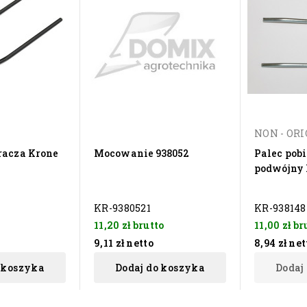
NON - OR
racza Krone
Mocowanie 938052
Palec pob
podwójny 
KR-9380521
KR-938148
11,20 zł
brutto
11,00 zł
br
9,11 zł
netto
8,94 zł
net
 koszyka
Dodaj do koszyka
Dodaj