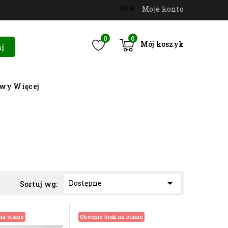
B2B
Moje konto
0
0
Mój koszyk
j
owy
Więcej

Dostępne
Sortuj wg:
na stanie
Obecnie brak na stanie