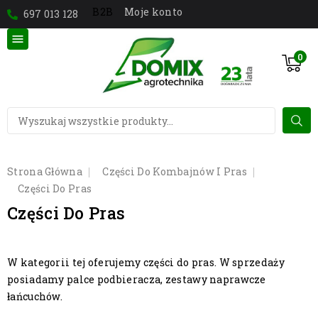
Moje konto
B2B
697 013 128

0
Strona Główna
Części Do Kombajnów I Pras
Części Do Pras
Części Do Pras
W kategorii tej oferujemy części do pras. W sprzedaży
posiadamy palce podbieracza, zestawy naprawcze
łańcuchów.