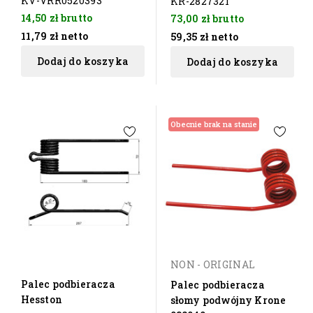
KV-VRR0520393
KR-2827321
14,50 zł
brutto
73,00 zł
brutto
11,79 zł
netto
59,35 zł
netto
Dodaj do koszyka
Dodaj do koszyka
Obecnie brak na stanie
NON - ORIGINAL
Palec podbieracza
Palec podbieracza
Hesston
słomy podwójny Krone