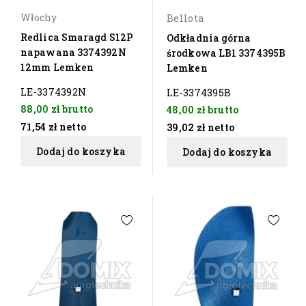
Włochy
Bellota
Redlica Smaragd S12P
Odkładnia górna
napawana 3374392N
środkowa LB1 3374395B
12mm Lemken
Lemken
LE-3374392N
LE-3374395B
88,00 zł
brutto
48,00 zł
brutto
71,54 zł
netto
39,02 zł
netto
Dodaj do koszyka
Dodaj do koszyka