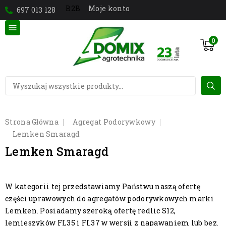
Moje konto
B2B
697 013 128

0
Strona Główna
Agregat Podorywkowy
Lemken Smaragd
Lemken Smaragd
W kategorii tej przedstawiamy Państwu naszą ofertę
części uprawowych do agregatów podorywkowych marki
Lemken. Posiadamy szeroką ofertę redlic S12,
lemieszyków FL35 i FL37 w wersji z napawaniem lub bez.