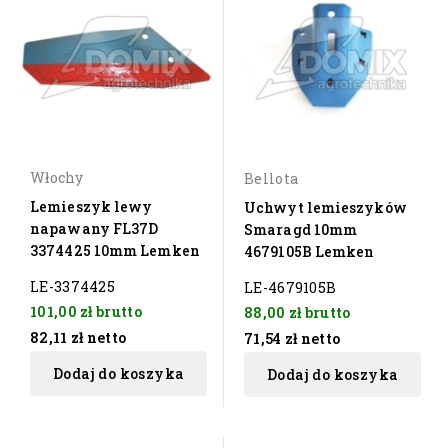
Włochy
Bellota
Lemieszyk lewy
Uchwyt lemieszyków
napawany FL37D
Smaragd 10mm
3374425 10mm Lemken
4679105B Lemken
LE-3374425
LE-4679105B
101,00 zł
brutto
88,00 zł
brutto
82,11 zł
netto
71,54 zł
netto
Dodaj do koszyka
Dodaj do koszyka