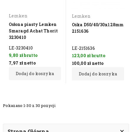
Lemken
Lemken
Osłona piasty Lemken
Ośka D50/40/30x128mm
Smaragd Achat Thorit
2151636
3230410
LE-3230410
LE-2151636
9,80 zł
brutto
123,00 zł
brutto
7,97 zł
netto
100,00 zł
netto
Dodaj do koszyka
Dodaj do koszyka
Pokazano 1-30 z 30 pozycji

Strona Główna