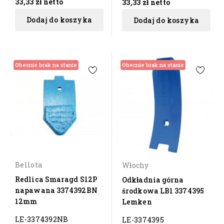
33,33 zł
netto
33,33 zł
netto
Dodaj do koszyka
Dodaj do koszyka
Obecnie brak na stanie
Obecnie brak na stanie
Bellota
Włochy
Redlica Smaragd S12P
Odkładnia górna
napawana 3374392BN
środkowa LB1 3374395
12mm
Lemken
LE-3374392NB
LE-3374395