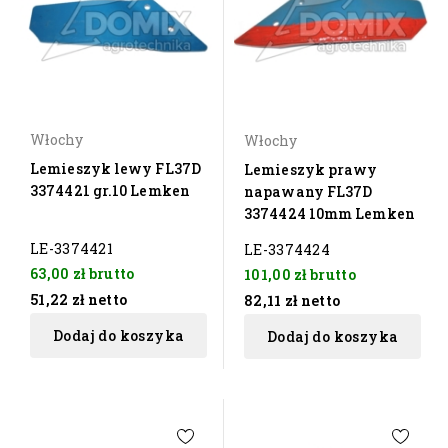
Włochy
Włochy
Lemieszyk lewy FL37D
Lemieszyk prawy
3374421 gr.10 Lemken
napawany FL37D
3374424 10mm Lemken
LE-3374421
LE-3374424
63,00 zł
brutto
101,00 zł
brutto
51,22 zł
netto
82,11 zł
netto
Dodaj do koszyka
Dodaj do koszyka