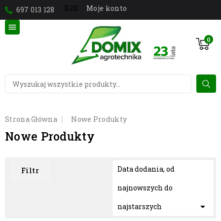
Moje konto
B2B
697 013 128

0
Strona Główna
Nowe Produkty
Nowe Produkty
Data dodania, od
Filtr
najnowszych do

najstarszych