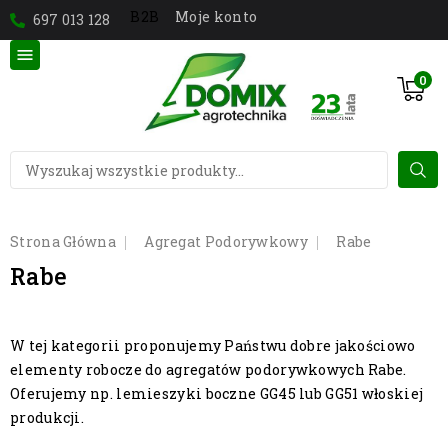
Moje konto
B2B
697 013 128

0
Strona Główna
Agregat Podorywkowy
Rabe
Rabe
W tej kategorii proponujemy Państwu dobre jakościowo
elementy robocze do agregatów podorywkowych Rabe.
Oferujemy np. lemieszyki boczne GG45 lub GG51 włoskiej
produkcji.