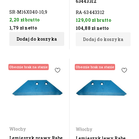
63443312
SR-M16X040-10,9
RA-63443312
2,20 zł
brutto
129,00 zł
brutto
1,79 zł
netto
104,88 zł
netto
Dodaj do koszyka
Dodaj do koszyka
Obecnie brak na stanie
Obecnie brak na stanie
Włochy
Włochy
Lemieszyk prawy Rabe
Lemieszyk lewy Rabe