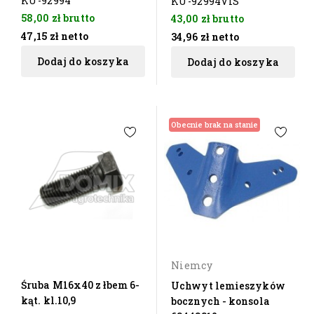
KU-92994
KU-92994VIS
58,00 zł
brutto
43,00 zł
brutto
47,15 zł
netto
34,96 zł
netto
Dodaj do koszyka
Dodaj do koszyka
Obecnie brak na stanie
Niemcy
Śruba M16x40 z łbem 6-
Uchwyt lemieszyków
kąt. kl.10,9
bocznych - konsola