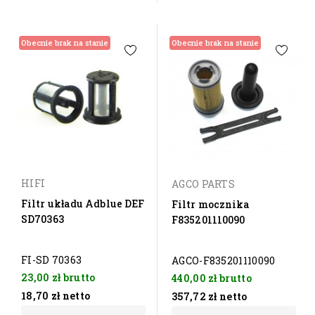
Obecnie brak na stanie
Obecnie brak na stanie
HIFI
AGCO PARTS
Filtr układu Adblue DEF
Filtr mocznika
SD70363
F835201110090
FI-SD 70363
AGCO-F835201110090
23,00 zł
brutto
440,00 zł
brutto
18,70 zł
netto
357,72 zł
netto