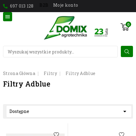
Moje konto
B2B
697 013 128

0
Strona Główna
Filtry
Filtry Adblue
Filtry Adblue

Dostępne