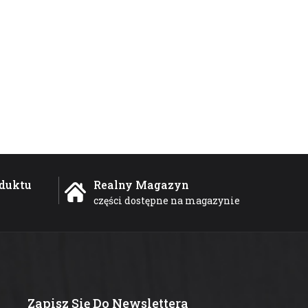
duktu
Realny Magazyn
części dostępne na magazynie
Zapisz Się Do Newslettera