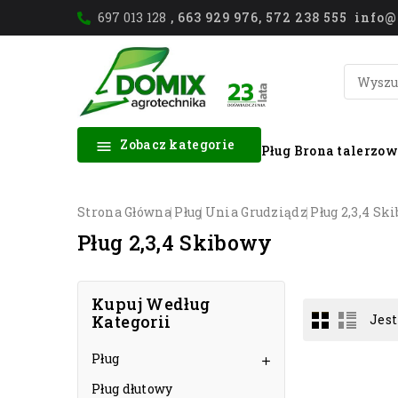
697 013 128
, 663 929 976, 572 238 555 inf
Zobacz kategorie

Pług
Brona talerzo
Strona Główna
Pług
Unia Grudziądz
Pług 2,3,4 Sk
Pług 2,3,4 Skibowy
Kupuj Według
Kategorii
Jest
Pług

Pług dłutowy