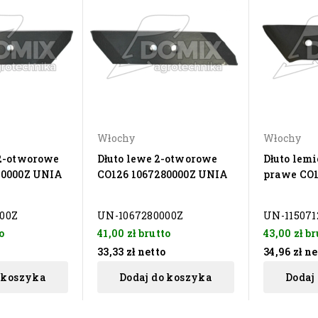
Włochy
Włochy
 2-otworowe
Dłuto lewe 2-otworowe
Dłuto lemi
70000Z UNIA
CO126 1067280000Z UNIA
prawe CO1
00Z
UN-1067280000Z
UN-115071
o
41,00 zł
brutto
43,00 zł
br
33,33 zł
netto
34,96 zł
ne
 koszyka
Dodaj do koszyka
Dodaj