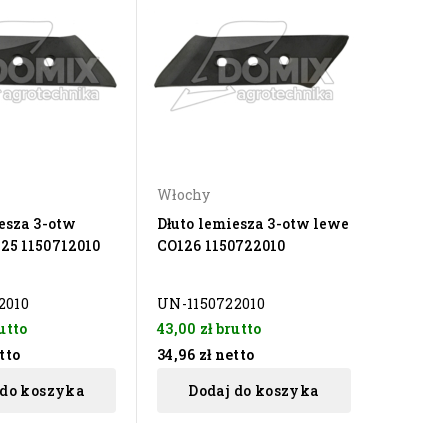
Włochy
esza 3-otw
Dłuto lemiesza 3-otw lewe
25 1150712010
CO126 1150722010
2010
UN-1150722010
utto
43,00 zł
brutto
tto
34,96 zł
netto
 do koszyka
Dodaj do koszyka