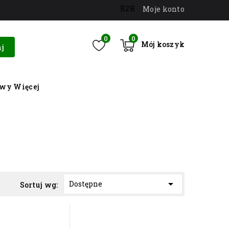
B2B
Moje konto
0
0
Mój koszyk
j
owy
Więcej

Dostępne
Sortuj wg: