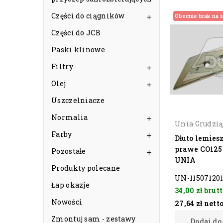
Części do ciągników
Obecnie brak na s

Części do JCB
Paski klinowe
Filtry

Olej

Uszczelniacze
Normalia

Unia Grudzi
Farby

Dłuto lemies
prawe CO125
Pozostałe

UNIA
Produkty polecane
UN-11507120
Łap okazje
34,00 zł
brutt
Nowości
27,64 zł
nett
Zmontuj sam - zestawy
Dodaj do