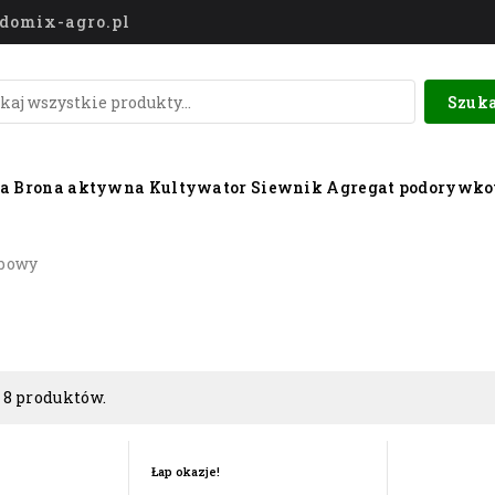
o@domix-agro.pl
Szuka
wa
Brona aktywna
Kultywator
Siewnik
Agregat podorywk
ibowy
 8 produktów.
Łap okazje!