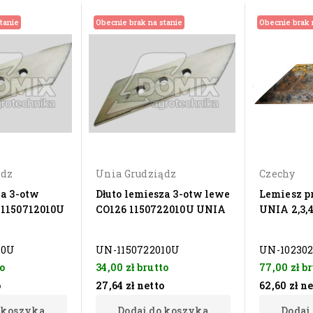
tanie
Obecnie brak na stanie
Obecnie brak 
ądz
Unia Grudziądz
Czechy
za 3-otw
Dłuto lemiesza 3-otw lewe
Lemiesz p
 1150712010U
CO126 1150722010U UNIA
UNIA 2,3,
10U
UN-1150722010U
UN-102302
o
34,00 zł
brutto
77,00 zł
br
o
27,64 zł
netto
62,60 zł
ne
 koszyka
Dodaj do koszyka
Dodaj