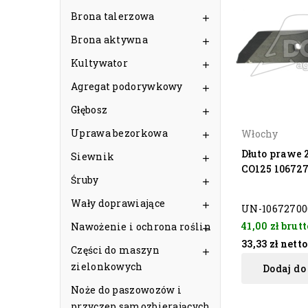
Brona talerzowa

Brona aktywna

Kultywator

Agregat podorywkowy

Głębosz

Uprawa bezorkowa
Włochy

Dłuto prawe
Siewnik

CO125 10672
Śruby

Wały doprawiające

UN-10672700
41,00 zł
brutt
Nawożenie i ochrona roślin

33,33 zł
netto
Części do maszyn

zielonkowych
Dodaj do
Noże do paszowozów i
przyczep samozbierających