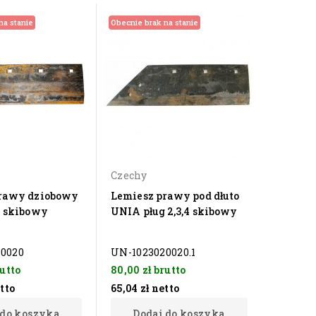
na stanie
Obecnie brak na stanie
Czechy
rawy dziobowy
Lemiesz prawy pod dłuto
4 skibowy
UNIA pług 2,3,4 skibowy
0020
UN-1023020020.1
utto
80,00 zł
brutto
tto
65,04 zł
netto
 do koszyka
Dodaj do koszyka