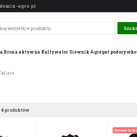
o@domix-agro.pl
Szuka
wa
Brona aktywna
Kultywator
Siewnik
Agregat podorywk
Faliste
 4 produktów.
Obecnie brak 