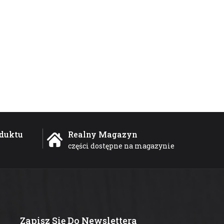
duktu
Realny Magazyn
części dostępne na magazynie
Zapisz Się Do Newslettera