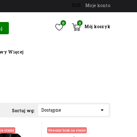
B2B
Moje konto
0
0
Mój koszyk
j
owy
Więcej

Dostępne
Sortuj wg:
na stanie
Obecnie brak na stanie