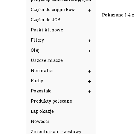
Części do ciągników

Pokazano 1-4 z
Części do JCB
Paski klinowe
Filtry

Olej

Uszczelniacze
Normalia

Farby

Pozostałe

Produkty polecane
Łap okazje
Nowości
Zmontuj sam - zestawy