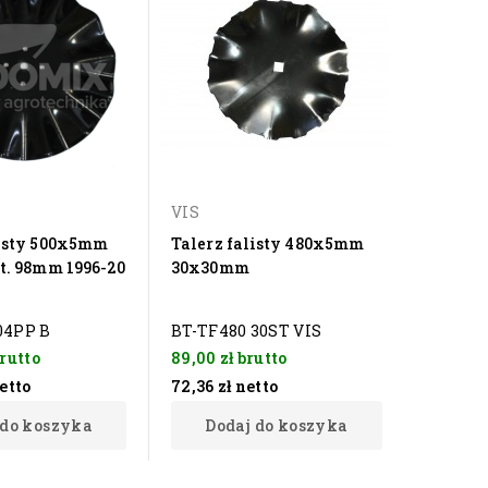
VIS
listy 500x5mm
Talerz falisty 480x5mm
st. 98mm 1996-20
30x30mm
04PP B
BT-TF480 30ST VIS
rutto
89,00 zł
brutto
etto
72,36 zł
netto
 do koszyka
Dodaj do koszyka