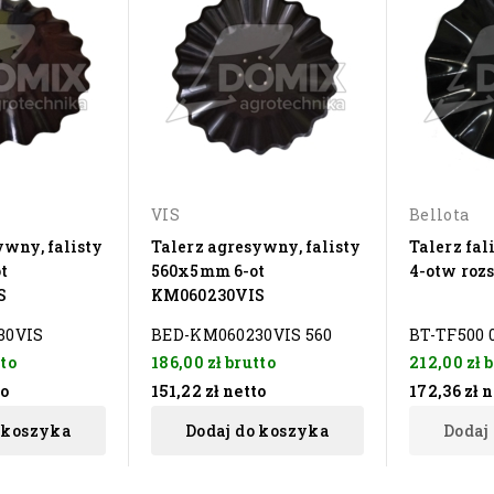
VIS
Bellota
ywny, falisty
Talerz agresywny, falisty
Talerz fa
t
560x5mm 6-ot
4-otw roz
S
KM060230VIS
30VIS
BED-KM060230VIS 560
BT-TF500 
to
186,00 zł
brutto
212,00 zł
b
to
151,22 zł
netto
172,36 zł
n
 koszyka
Dodaj do koszyka
Dodaj