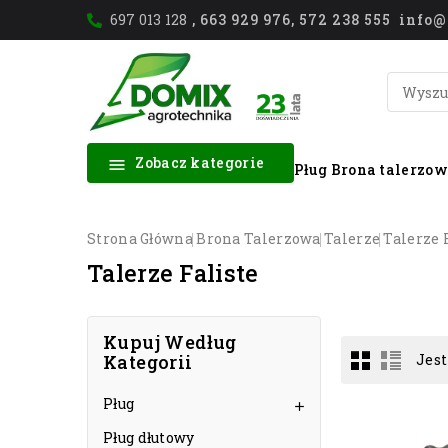
697 013 128
, 663 929 976, 572 238 555 inf
Zobacz kategorie

Pług
Brona talerzo
Strona Główna
Brona Talerzowa
Talerze
Talerze 
Talerze Faliste
Kupuj Według
Kategorii
Jest
Pług

Pług dłutowy