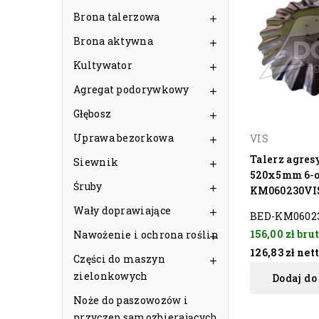
Brona talerzowa

Brona aktywna

Kultywator

Agregat podorywkowy

Głębosz

Uprawa bezorkowa
VIS

Talerz agres
Siewnik

520x5mm 6-o
Śruby

KM060230VI
Wały doprawiające

BED-KM0602
156,00 zł
brut
Nawożenie i ochrona roślin

126,83 zł
net
Części do maszyn

zielonkowych
Dodaj do
Noże do paszowozów i
przyczep samozbierających