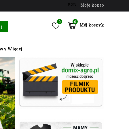
B2B
Moje konto
0
0
Mój koszyk
j
owy
Więcej
ZOBACZ