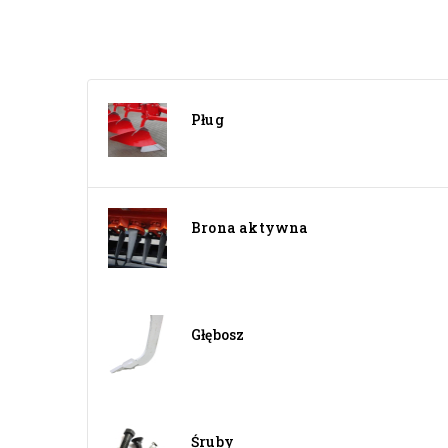
Pług
Brona aktywna
Głębosz
Śruby