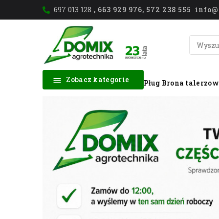
697 013 128
, 663 929 976, 572 238 555 inf
Zobacz kategorie

Pług
Brona talerzo