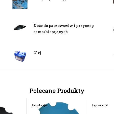
Noże do paszowozów i przyczep
samozbierających
Olej
Polecane Produkty
Łap okazje!
Łap okazje!