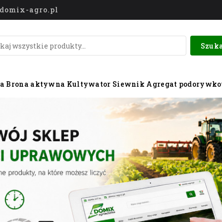
o@domix-agro.pl
Szuka
wa
Brona aktywna
Kultywator
Siewnik
Agregat podorywk