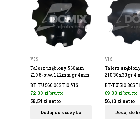
VIS
VIS
Talerz uzębiony 560mm
Talerz uzębion
Z10 6-otw. 122mm gr.4mm
Z10 30x30 gr 4
BT-TU560 06ST10 VIS
BT-TU510 30ST1
72,00 zł
brutto
69,00 zł
brutto
58,54 zł
netto
56,10 zł
netto
Dodaj do koszyka
Dodaj do 