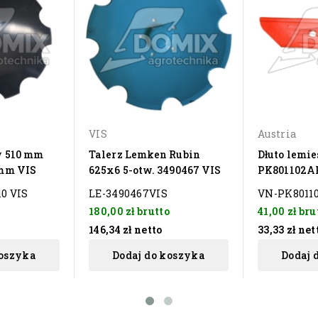
VIS
Austria
y 510 mm
Talerz Lemken Rubin
Dłuto lemi
 mm VIS
625x6 5-otw. 3490467 VIS
PK801102AP
0 VIS
LE-3490467VIS
VN-PK80110
180,00 zł
brutto
41,00 zł
bru
146,34 zł
netto
33,33 zł
net
koszyka
Dodaj do koszyka
Dodaj 