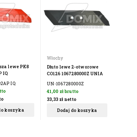
ECO
Włochy
esza lewe PK8
Talerz 
Dłuto lewe 2-otworowe
 IQ
otw roz
CO126 1067280000Z UNIA
ECO
2AP IQ
UN-1067280000Z
BT-TU5
tto
41,00 zł
brutto
58,00 z
to
33,33 zł
netto
47,15 zł
do koszyka
Dodaj do koszyka
Do