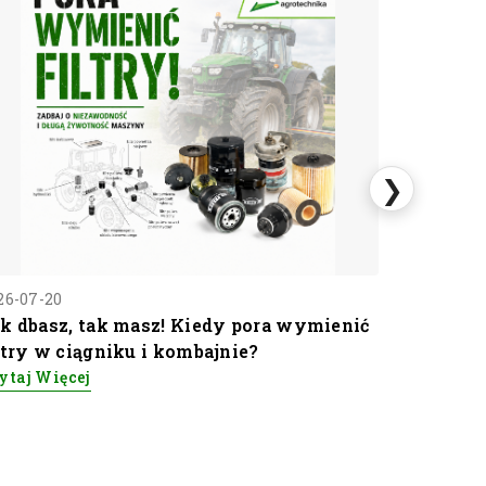
❯
26-07-20
2026-07-14
k dbasz, tak masz! Kiedy pora wymienić
U nas ma
ltry w ciągniku i kombajnie?
możesz...
ytaj Więcej
Czytaj Wi