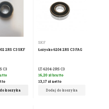
SKF
002 2RS C3 SKF
Łożysko 6204 2RS C3 FAG
S C3
LT-6204-2RS C3
utto
16,20 zł
brutto
tto
13,17 zł
netto
 do koszyka
Dodaj do koszyka