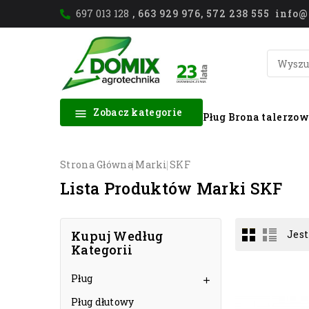
697 013 128
, 663 929 976, 572 238 555 inf
Zobacz kategorie

Pług
Brona talerzo
Strona Główna
Marki
SKF
Lista Produktów Marki SKF
Kupuj Według
Jest
Kategorii
Pług

Pług dłutowy