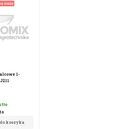
na stanie
alcowe 1-
J211
utto
to
 do koszyka