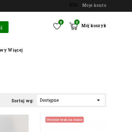
B2B
Moje konto
0
0
Mój koszyk
j
owy
Więcej

Dostępne
Sortuj wg:
Obecnie brak na stanie