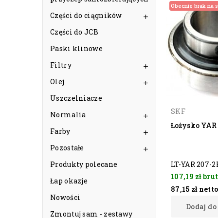
Obecnie brak na s
Części do ciągników

Części do JCB
Paski klinowe
Filtry

Olej

Uszczelniacze
SKF
Normalia

Łożysko YAR
Farby

Pozostałe

Produkty polecane
LT-YAR 207-2
107,19 zł
brut
Łap okazje
87,15 zł
nett
Nowości
Dodaj do
Zmontuj sam - zestawy