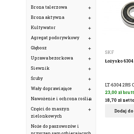
Brona talerzowa

Brona aktywna

Kultywator

Agregat podorywkowy

Głębosz

SKF
Uprawa bezorkowa

Łożysko 6304
Siewnik

Śruby

LT-6304 2RS 
Wały doprawiające

23,00 zł
brut
Nawożenie i ochrona roślin
18,70 zł
nett

Części do maszyn

Dodaj do
zielonkowych
Noże do paszowozów i
przyczep samozbierających