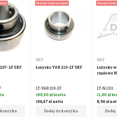
tanie
Obecnie brak na stanie
Obecnie brak 
SKF
SKF
 207-2F SKF
Łożysko YAR 210-2F SKF
Łożysko w
rzędowe N
F
LT-YAR 210-2F
LT-NJ211
to
190,00 zł
brutto
11,00 zł
br
o
154,47 zł
netto
8,94 zł
net
 koszyka
Dodaj do koszyka
Dodaj