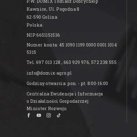
P.W. DOMIX Tomasz Dobrychłop
Kawnice, Ul. Pogodna 8
62-590 Golina
Polska
NIP:6651151536
Numer konta: 45 1090 1199 0000 0001 1014
5315
Tel. 697 013 128 , 663 929 976, 572 238 555
info@domix-agro.pl
Godziny otwarcia: pon. - pt. 8:00-16:00
Centralna Ewidencja i Informacja
o Działalności Gospodarczej
Minister Rozwoju