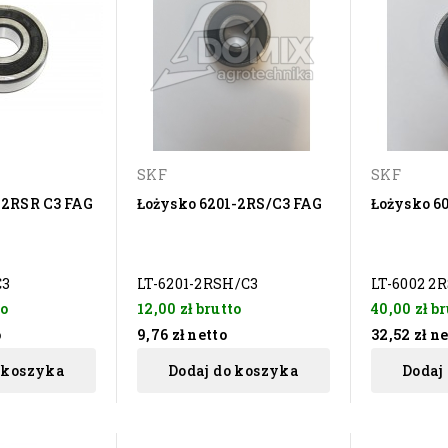
SKF
SKF
 2RSR C3 FAG
Łożysko 6201-2RS/C3 FAG
Łożysko 6
C3
LT-6201-2RSH/C3
LT-6002 2R
to
12,00 zł
brutto
40,00 zł
br
o
9,76 zł
netto
32,52 zł
ne
 koszyka
Dodaj do koszyka
Dodaj