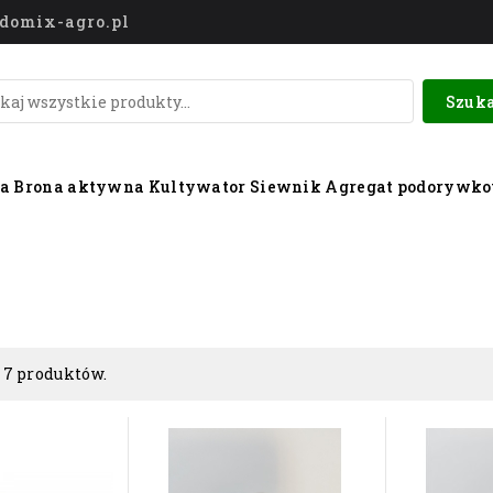
o@domix-agro.pl
Szuka
wa
Brona aktywna
Kultywator
Siewnik
Agregat podorywk
 7 produktów.