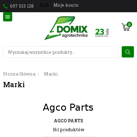
Moje konto
B2B
697 013 128

0
Strona Główna
Marki
Marki
AGCO PARTS
161 produktów