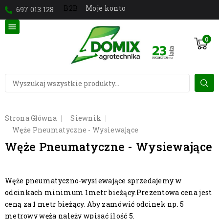
Moje konto
B2B
697 013 128

0
Strona Główna
Siewnik
Węże Pneumatyczne - Wysiewające
Węże Pneumatyczne - Wysiewające
Węże pneumatyczno-wysiewające sprzedajemy w
odcinkach minimum 1metr bieżący.Prezentowa cena jest
ceną za 1 metr bieżący. Aby zamówić odcinek np. 5
metrowy węża należy wpisać ilość 5.