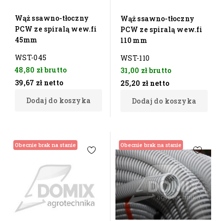
Wąż ssawno-tłoczny
Wąż ssawno-tłoczny
PCW ze spiralą wew.fi
PCW ze spiralą wew.fi
45mm
110 mm
WST-045
WST-110
48,80 zł
brutto
31,00 zł
brutto
39,67 zł
netto
25,20 zł
netto
Dodaj do koszyka
Dodaj do koszyka
Obecnie brak na stanie
Obecnie brak na stanie