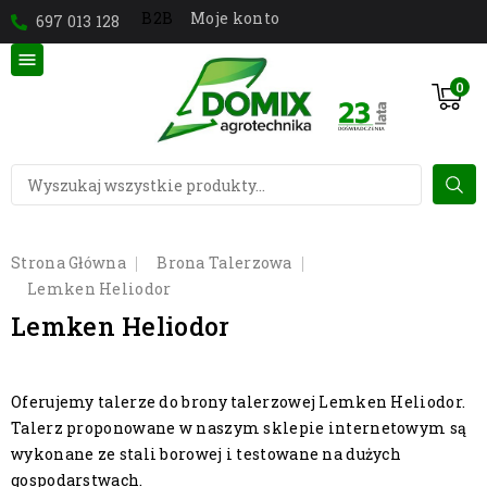
Moje konto
B2B
697 013 128

0
Strona Główna
Brona Talerzowa
Lemken Heliodor
Lemken Heliodor
Oferujemy talerze do brony talerzowej Lemken Heliodor.
Talerz proponowane w naszym sklepie internetowym są
wykonane ze stali borowej i testowane na dużych
gospodarstwach.