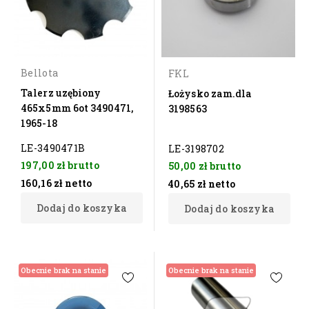
Bellota
FKL
Talerz uzębiony
Łożysko zam.dla
465x5mm 6ot 3490471,
3198563
1965-18
LE-3490471B
LE-3198702
197,00 zł
brutto
50,00 zł
brutto
160,16 zł
netto
40,65 zł
netto
Dodaj do koszyka
Dodaj do koszyka
Obecnie brak na stanie
Obecnie brak na stanie