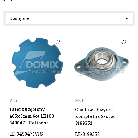

Dostępne
VIS
FKL
Talerz uzębiony
Obudowa łożyska
465x5mm 6ot LK100
kompletna 2-otw.
3490471 Heliodor
3199352
LE-3490471VIS
LE-3199352