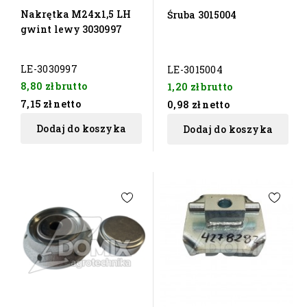
Nakrętka M24x1,5 LH
Śruba 3015004
gwint lewy 3030997
LE-3030997
LE-3015004
8,80 zł
brutto
1,20 zł
brutto
7,15 zł
netto
0,98 zł
netto
Dodaj do koszyka
Dodaj do koszyka