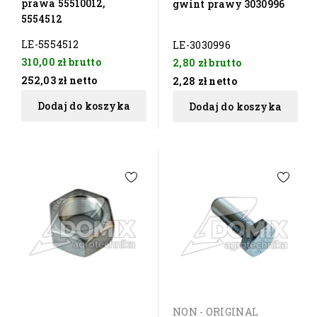
prawa 55510012,
gwint prawy 3030996
5554512
LE-5554512
LE-3030996
310,00 zł
brutto
2,80 zł
brutto
252,03 zł
netto
2,28 zł
netto
Dodaj do koszyka
Dodaj do koszyka
NON - ORIGINAL