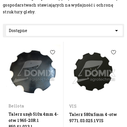
gospodarstwach stawiających na wydajność i ochronę
struktury gleby.

Dostępne
Bellota
VIS
Talerz uzęb 510x4mm 4-
Talerz 580x5mm 4-otw
otw 1965-20R.1
9771.03.025.1VIS
850.41.023.1