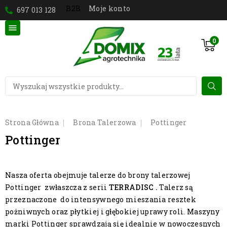
Moje konto
B2B
697 013 128

0
Strona Główna
Brona Talerzowa
Pottinger
Pottinger
Nasza oferta obejmuje talerze do brony talerzowej
Pottinger zwłaszcza z serii
TERRADISC .
Talerz są
przeznaczone do intensywnego mieszania resztek
pożniwnych oraz płytkiej i głębokiej uprawy roli. Maszyny
marki Pottinger sprawdzają się idealnie w nowoczesnych