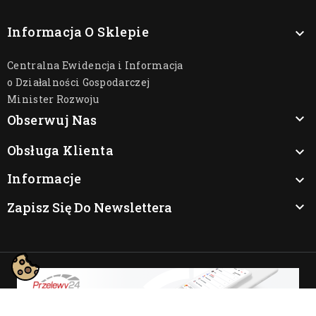
Informacja O Sklepie

Centralna Ewidencja i Informacja
o Działalności Gospodarczej
Minister Rozwoju

Obserwuj Nas
Obsługa Klienta

Informacje

Zapisz Się Do Newslettera

© 2026 - Oprogramowanie e-sklepu od PrestaShop™