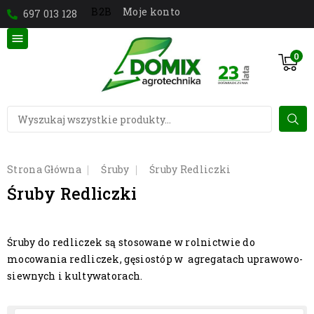
Moje konto
B2B
697 013 128

0
Strona Główna
Śruby
Śruby Redliczki
Śruby Redliczki
Śruby do redliczek są stosowane w rolnictwie do
mocowania redliczek, gęsiostóp w
agregatach uprawowo-
siewnych i kultywatorach.