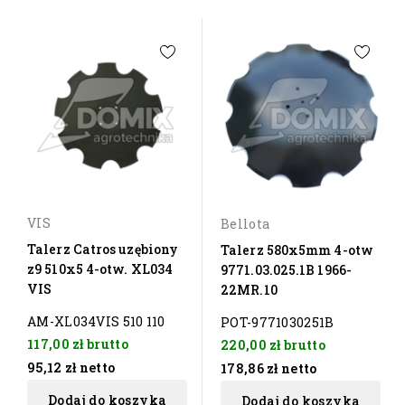
VIS
Bellota
Talerz Catros uzębiony
Talerz 580x5mm 4-otw
z9 510x5 4-otw. XL034
9771.03.025.1B 1966-
VIS
22MR.10
AM-XL034VIS 510 110
POT-9771030251B
117,00 zł
brutto
220,00 zł
brutto
95,12 zł
netto
178,86 zł
netto
Dodaj do koszyka
Dodaj do koszyka