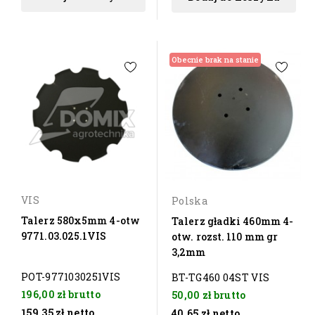
Obecnie brak na stanie
VIS
Polska
Talerz 580x5mm 4-otw
Talerz gładki 460mm 4-
9771.03.025.1VIS
otw. rozst. 110 mm gr
3,2mm
POT-9771030251VIS
BT-TG460 04ST VIS
196,00 zł
brutto
50,00 zł
brutto
159,35 zł
netto
40,65 zł
netto