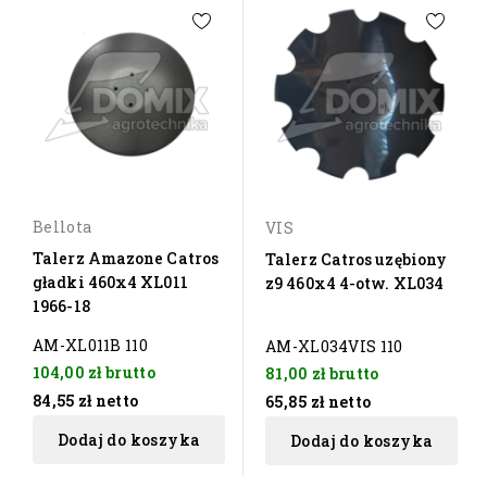
Bellota
VIS
Talerz Amazone Catros
Talerz Catros uzębiony
gładki 460x4 XL011
z9 460x4 4-otw. XL034
1966-18
AM-XL011B 110
AM-XL034VIS 110
104,00 zł
brutto
81,00 zł
brutto
84,55 zł
netto
65,85 zł
netto
Dodaj do koszyka
Dodaj do koszyka