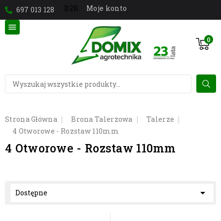
Moje konto
B2B
697 013 128

0
Strona Główna
Brona Talerzowa
Talerze
4 Otworowe - Rozstaw 110mm
4 Otworowe - Rozstaw 110mm

Dostępne