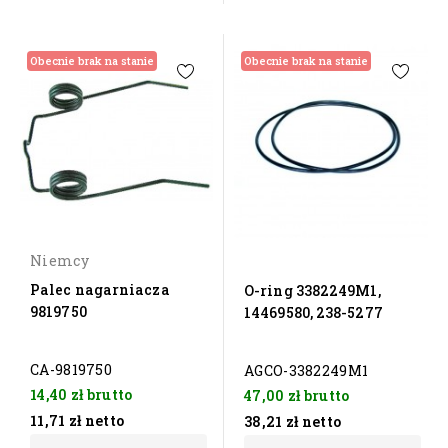
Obecnie brak na stanie
Obecnie brak na stanie
Niemcy
Palec nagarniacza
O-ring 3382249M1,
9819750
14469580, 238-5277
CA-9819750
AGCO-3382249M1
14,40 zł
brutto
47,00 zł
brutto
11,71 zł
netto
38,21 zł
netto