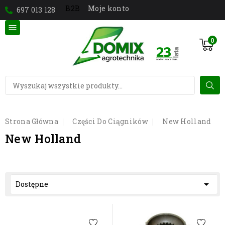
Moje konto
B2B
697 013 128

0
Strona Główna
Części Do Ciągników
New Holland
New Holland

Dostępne