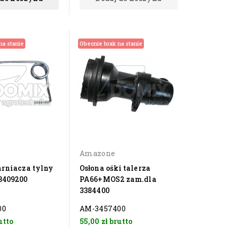
na stanie
Obecnie brak na stanie
Amazone
arniacza tylny
Osłona ośki talerza
3409200
PA66+MOS2 zam.dla
3384400
00
AM-3457400
utto
55,00 zł
brutto