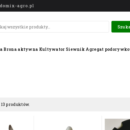
o@domix-agro.pl
Szuka
wa
Brona aktywna
Kultywator
Siewnik
Agregat podorywk
 13 produktów.