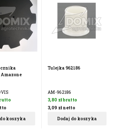
acznika
Tulejka 962186
S Amazone
9VIS
AM-962186
rutto
3,80 zł
brutto
tto
3,09 zł
netto
 do koszyka
Dodaj do koszyka