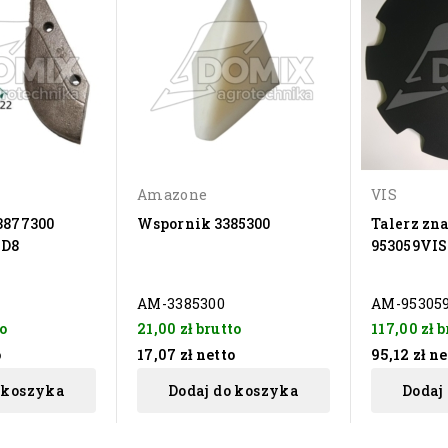
Amazone
VIS
 3877300
Wspornik 3385300
Talerz zn
 D8
953059VI
AM-3385300
AM-95305
o
21,00 zł
brutto
117,00 zł
b
o
17,07 zł
netto
95,12 zł
ne
 koszyka
Dodaj do koszyka
Dodaj