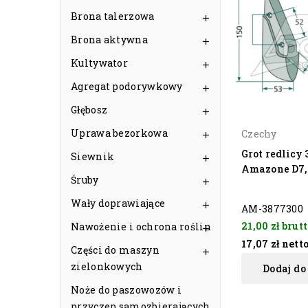
Brona talerzowa

Brona aktywna

Kultywator

Agregat podorywkowy

Głębosz

Uprawa bezorkowa
Czechy

Grot redlicy
Siewnik

Amazone D7,
Śruby

Wały doprawiające

AM-3877300
21,00 zł
brutt
Nawożenie i ochrona roślin

17,07 zł
nett
Części do maszyn

zielonkowych
Dodaj do
Noże do paszowozów i
przyczep samozbierających