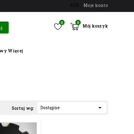
B2B
Moje konto
0
0
Mój koszyk
j
owy
Więcej

Dostępne
Sortuj wg: