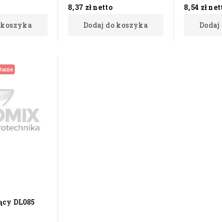
o
8,37 zł
netto
8,54 zł
net
 koszyka
Dodaj do koszyka
Dodaj
tanie
ący DL085