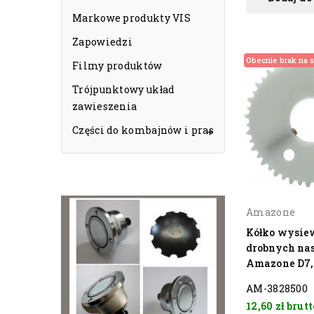
Markowe produkty VIS
Zapowiedzi
Obecnie brak na s
Filmy produktów
Trójpunktowy układ
zawieszenia
Części do kombajnów i pras

Amazone
Kółko wysie
drobnych na
Amazone D7,
AM-3828500
12,60 zł
brutt