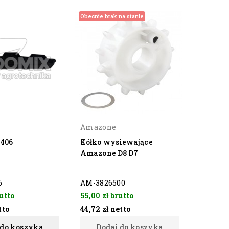
Obecnie brak na stanie
Amazone
7406
Kółko wysiewające
Amazone D8 D7
6
AM-3826500
utto
55,00 zł
brutto
tto
44,72 zł
netto
 do koszyka
Dodaj do koszyka