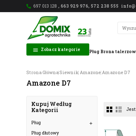
697 013 128
, 663 929 976, 572 238 555 inf
Zobacz kategorie

Pług
Brona talerzo
Strona Główna
Siewnik
Amazone
Amazone D7
Amazone D7
Kupuj Według
Kategorii
Jest
Pług

Pług dłutowy