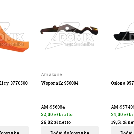
Amazone
licy 3770500
Wspornik 956084
Osłona 95
AM-956084
AM-95740
o
32,00 zł
brutto
24,00 zł
br
26,02 zł
netto
19,51 zł
ne
 koszyka
Dodaj do koszyka
Dodaj