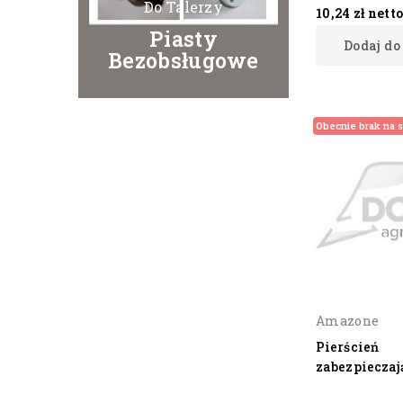
Do Talerzy
10,24 zł
nett
Piasty
Dodaj do
Bezobsługowe
Obecnie brak na s
Amazone
Pierścień
zabezpieczaj