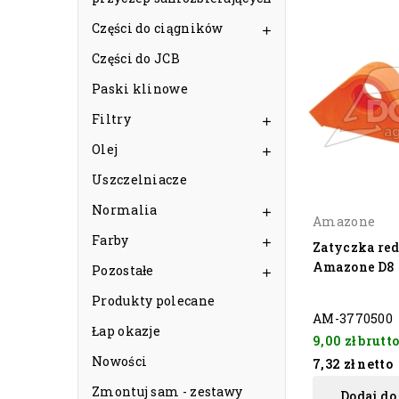
Części do ciągników

Części do JCB
Paski klinowe
Filtry

Olej

Uszczelniacze
Normalia

Amazone
Farby

Zatyczka red
Amazone D8
Pozostałe

Produkty polecane
AM-3770500
Łap okazje
9,00 zł
brutt
Nowości
7,32 zł
netto
Zmontuj sam - zestawy
Dodaj do