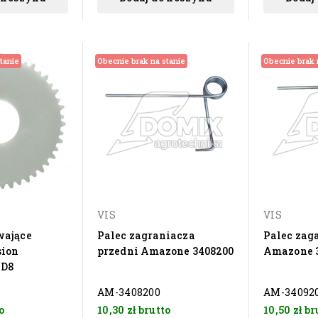
tanie
Obecnie brak na stanie
Obecnie brak 
VIS
VIS
wające
Palec zagraniacza
Palec zag
sion
przedni Amazone 3408200
Amazone 
 D8
AM-3408200
AM-34092
o
10,30 zł
brutto
10,50 zł
br