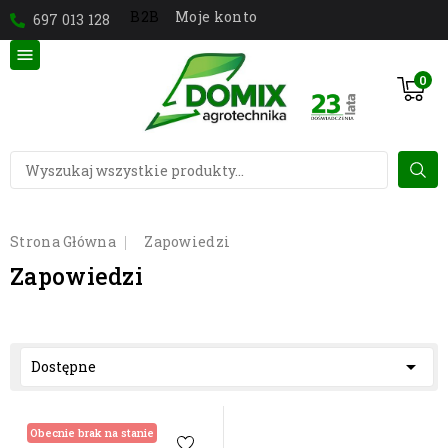
Moje konto
B2B
697 013 128

0
Strona Główna
Zapowiedzi
Zapowiedzi

Dostępne
Obecnie brak na stanie