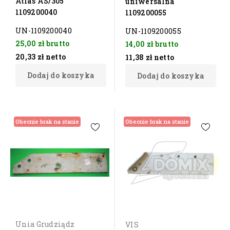
Atlas AS/305
uniwersalna
1109200040
1109200055
UN-1109200040
UN-1109200055
25,00 zł
brutto
14,00 zł
brutto
20,33 zł
netto
11,38 zł
netto
Dodaj do koszyka
Dodaj do koszyka
Obecnie brak na stanie
Obecnie brak na stanie
Unia Grudziądz
VIS