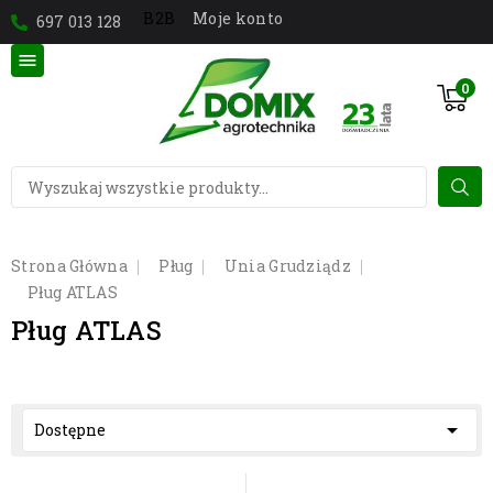
Moje konto
B2B
697 013 128

0
Strona Główna
Pług
Unia Grudziądz
Pług ATLAS
Pług ATLAS

Dostępne