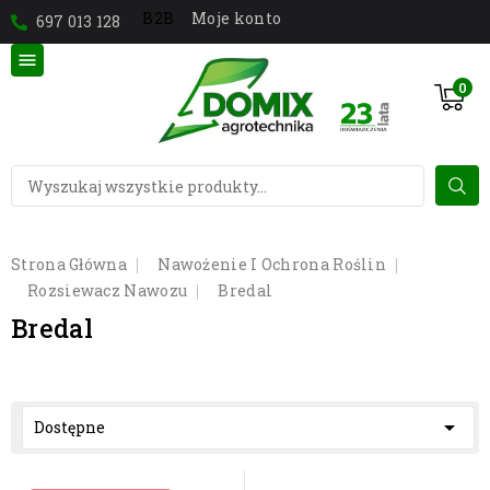
Moje konto
B2B
697 013 128

0
Strona Główna
Nawożenie I Ochrona Roślin
Rozsiewacz Nawozu
Bredal
Bredal

Dostępne