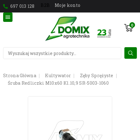
Moje konto
B2B
697 013 128

0
Strona Główna
Kultywator
Zęby Sprężyste
Śruba Redliczki M10x60 Kl.10,9 SR-5003-1060