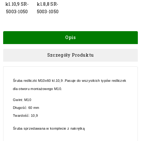
kl.10,9 SR-
kl.8,8 SR-
5003-1050
5003-1050
Opis
Szczegóły Produktu
Śruba redliczki M10x60 kl.10,9 .Pasuje do wszystkich typów redliczek
dla otworu montażowego M10.
Gwint:
M10
Długość: 60
mm
Twardość:
10,9
Śruba sprzedawana w komplecie z nakrętką