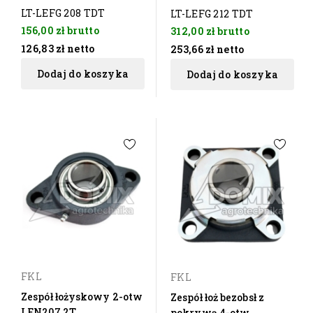
LT-LEFG 208 TDT
LT-LEFG 212 TDT
156,00 zł
brutto
312,00 zł
brutto
126,83 zł
netto
253,66 zł
netto
Dodaj do koszyka
Dodaj do koszyka
FKL
FKL
Zespół łożyskowy 2-otw
Zespół łoż bezobsł z
LEN207 2T
pokrywą 4-otw