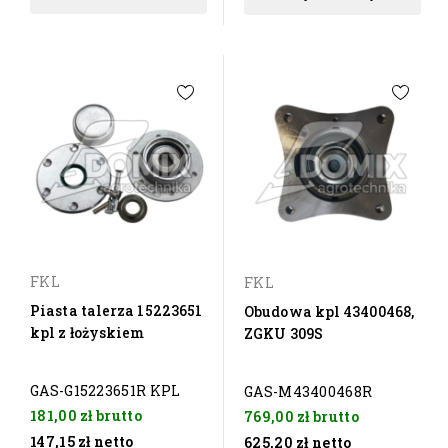
FKL
FKL
Piasta talerza 15223651
Obudowa kpl 43400468,
kpl z łożyskiem
ZGKU 309S
GAS-G15223651R KPL
GAS-M43400468R
181,00 zł
brutto
769,00 zł
brutto
147,15 zł
netto
625,20 zł
netto