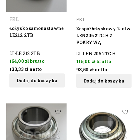
FKL
FKL
Łożysko samonastawne
Zespół łożyskowy 2-otw
LE212 2TB
LEN206 2TC.H Z
POKRYWĄ
LT-LE 212 2TB
LT-LEN 206 2TC.H
164,00 zł
brutto
115,00 zł
brutto
133,33 zł
netto
93,50 zł
netto
Dodaj do koszyka
Dodaj do koszyka