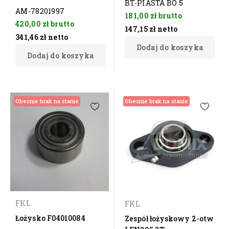
BT-PIASTA BO 5
AM-78201997
181,00 zł
brutto
420,00 zł
brutto
147,15 zł
netto
341,46 zł
netto
Dodaj do koszyka
Dodaj do koszyka
Obecnie brak na stanie
Obecnie brak na stanie
FKL
FKL
Łożysko F04010084
Zespół łożyskowy 2-otw