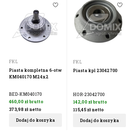
FKL
FKL
Piasta kompletna 6-otw
Piasta kpl 23042700
KM040170 M24x2
BED-KM040170
HOR-23042700
460,00 zł
brutto
142,00 zł
brutto
373,98 zł
netto
115,45 zł
netto
Dodaj do koszyka
Dodaj do koszyka