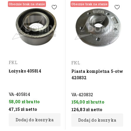
Obecnie brak na stanie
Obecnie brak na stanie
FKL
FKL
Łożysko 405814
Piasta kompletna 5-otw
420832
VA-405814
VA-420832
58,00 zł
brutto
156,00 zł
brutto
47,15 zł
netto
126,83 zł
netto
Dodaj do koszyka
Dodaj do koszyka