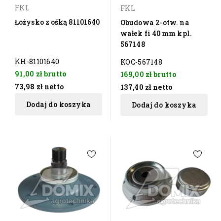
FKL
FKL
Łożysko z ośką 81101640
Obudowa 2-otw. na
wałek fi 40 mm kpl.
567148
KH-81101640
KOC-567148
91,00 zł
brutto
169,00 zł
brutto
73,98 zł
netto
137,40 zł
netto
Dodaj do koszyka
Dodaj do koszyka