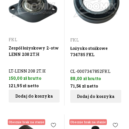
FKL
FKL
Zespół łożyskowy 2-otw
Łożysko stożkowe
LENN 208 2T.H
734785 FKL
LT-LENN 208 2T.H
CL-0007347852FKL
150,00 zł
brutto
88,00 zł
brutto
121,95 zł
netto
71,54 zł
netto
Dodaj do koszyka
Dodaj do koszyka
Obecnie brak na stanie
Obecnie brak na stanie