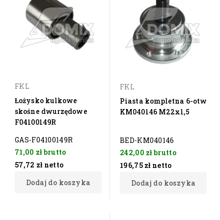
FKL
FKL
Łożysko kulkowe
Piasta kompletna 6-otw
skośne dwurzędowe
KM040146 M22x1,5
F04100149R
GAS-F04100149R
BED-KM040146
71,00 zł
brutto
242,00 zł
brutto
57,72 zł
netto
196,75 zł
netto
Dodaj do koszyka
Dodaj do koszyka