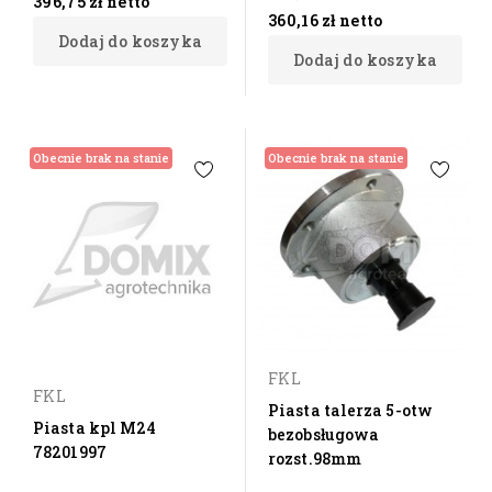
396,75 zł
netto
360,16 zł
netto
Dodaj do koszyka
Dodaj do koszyka
Obecnie brak na stanie
Obecnie brak na stanie
FKL
FKL
Piasta talerza 5-otw
Piasta kpl M24
bezobsługowa
78201997
rozst.98mm