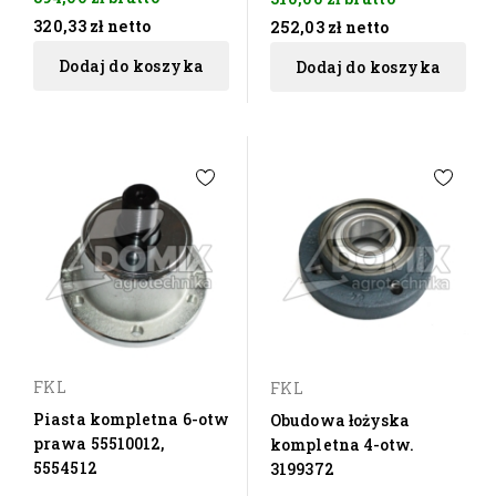
320,33 zł
netto
252,03 zł
netto
Dodaj do koszyka
Dodaj do koszyka
FKL
FKL
Piasta kompletna 6-otw
Obudowa łożyska
prawa 55510012,
kompletna 4-otw.
5554512
3199372