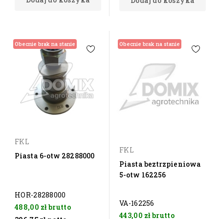
Dodaj do koszyka
Obecnie brak na stanie
Obecnie brak na stanie
FKL
FKL
Piasta 6-otw 28288000
Piasta beztrzpieniowa
5-otw 162256
HOR-28288000
VA-162256
488,00 zł
brutto
443,00 zł
brutto