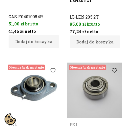
LEN205 2T
GAS-F04010084R
LT-LEN 205 2T
51,00 zł
brutto
95,00 zł
brutto
41,46 zł
netto
77,24 zł
netto
Dodaj do koszyka
Dodaj do koszyka
Obecnie brak na stanie
Obecnie brak na stanie
FKL
FKL