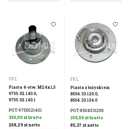
FKL
FKL
Piasta 4-otw. M24x1,5
Piasta z łożyskiem
9755.02.140.0,
8504.33.120.0,
9755.02.140.1
8504.33.154.0
POT-9755021401
POT-8504331200
330,00 zł
brutto
105,00 zł
brutto
268,29 zł
netto
85,37 zł
netto