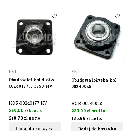
FKL
FKL
Obudow łoż kpl 4-otw.
Obudowa łożyska kpl
00240177, TCF50, HV
00240028
HOR-00240177 HV
HOR-00240028
269,00 zł
brutto
230,00 zł
brutto
218,70 zł
netto
186,99 zł
netto
Dodaj do koszyka
Dodaj do koszyka