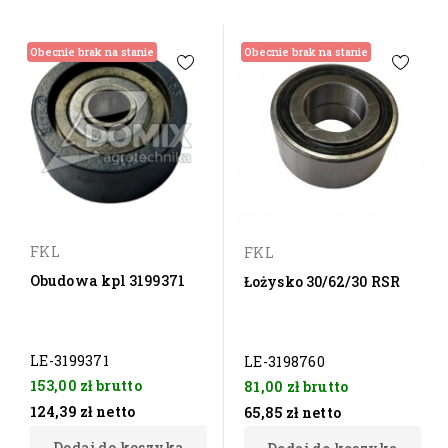
Obecnie brak na stanie
Obecnie brak na stanie
FKL
FKL
Obudowa kpl 3199371
Łożysko 30/62/30 RSR
LE-3199371
LE-3198760
153,00 zł
brutto
81,00 zł
brutto
124,39 zł
netto
65,85 zł
netto
Dodaj do koszyka