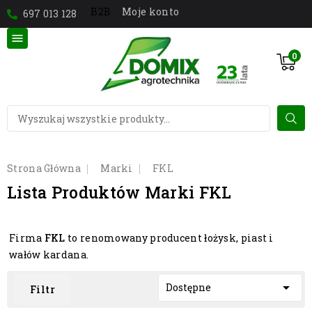
Moje konto
B2B
697 013 128

0
Strona Główna
Marki
FKL
Lista Produktów Marki FKL
Firma
FKL
to renomowany producent łożysk, piast i
wałów kardana.

Dostępne
Filtr