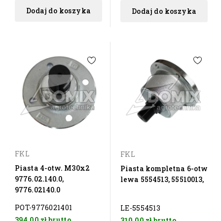
Dodaj do koszyka
Dodaj do koszyka
FKL
FKL
Piasta 4-otw. M30x2
Piasta kompletna 6-otw
9776.02.140.0,
lewa 5554513, 55510013,
9776.02140.0
POT-9776021401
LE-5554513
394,00 zł
brutto
310,00 zł
brutto