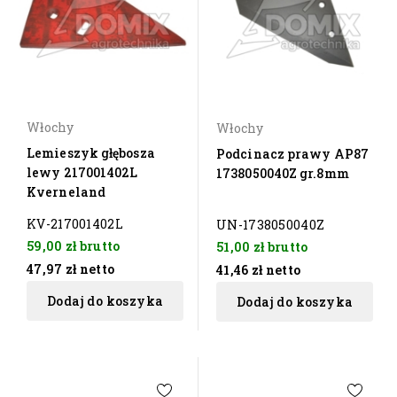
Włochy
Włochy
Lemieszyk głębosza
Podcinacz prawy AP87
lewy 217001402L
1738050040Z gr.8mm
Kverneland
KV-217001402L
UN-1738050040Z
59,00 zł
brutto
51,00 zł
brutto
47,97 zł
netto
41,46 zł
netto
Dodaj do koszyka
Dodaj do koszyka