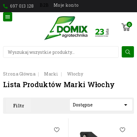
Moje konto
B2B
697 013 128

0
Strona Główna
Marki
Włochy
Lista Produktów Marki Włochy

Dostępne
Filtr