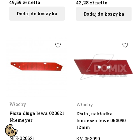
49,59 zł
netto
42,28 zł
netto
Dodaj do koszyka
Dodaj do koszyka
Włochy
Włochy
Płoza długa lewa 020621
Dłuto , nakładka
Niemeyer
lemiesza lewe 063090
12mm
NIE-020621
KV-063090