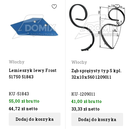
Włochy
Włochy
Lemieszyk lewy Frost
Ząb sprężysty typ S kpl.
51750 51843
32x10x560 1209011
KU-51843
KU-1209011
55,00 zł
brutto
41,00 zł
brutto
44,72 zł
netto
33,33 zł
netto
Dodaj do koszyka
Dodaj do koszyka