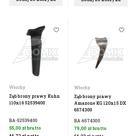
Włochy
Włochy
Ząb brony prawy Kuhn
Ząb brony prawy
110x16 52539400
Amazone KG 120x15 DX
6574300
BA-52539400
BA-6574300
55,00 zł
brutto
79,00 zł
brutto
44,72 zł
netto