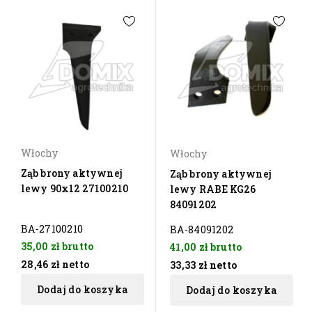
Włochy
Włochy
Ząb brony aktywnej
Ząb brony aktywnej
lewy 90x12 27100210
lewy RABE KG26
84091202
BA-27100210
BA-84091202
35,00 zł
brutto
41,00 zł
brutto
28,46 zł
netto
33,33 zł
netto
Dodaj do koszyka
Dodaj do koszyka