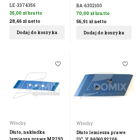
LE-3374356
BA-6302100
35,00 zł
brutto
70,00 zł
brutto
28,46 zł
netto
56,91 zł
netto
Dodaj do koszyka
Dodaj do koszyka
Włochy
Włochy
Dłuto, nakładka
Dłuto lemiesza prawe
lemiesza prawe MP293
UC, V 84060 92206