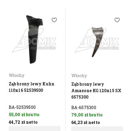
Włochy
Włochy
Ząb brony lewy Kuhn
Ząb brony lewy
110x16 52539500
Amazone KG 120x15 SX
6575300
BA-52539500
BA-6575300
55,00 zł
brutto
79,00 zł
brutto
44,72 zł
netto
64,23 zł
netto