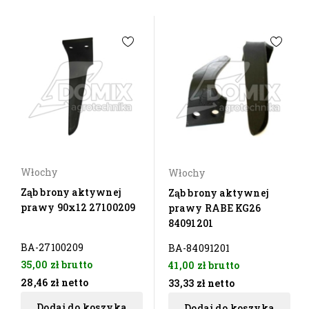
Włochy
Włochy
Ząb brony aktywnej
Ząb brony aktywnej
prawy 90x12 27100209
prawy RABE KG26
84091201
BA-27100209
BA-84091201
35,00 zł
brutto
41,00 zł
brutto
28,46 zł
netto
33,33 zł
netto
Dodaj do koszyka
Dodaj do koszyka