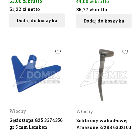
63,00 zł
brutto
44,00 zł
brutto
51,22 zł
netto
35,77 zł
netto
Dodaj do koszyka
Dodaj do koszyka
Włochy
Włochy
Gęsiostopa G25 3374356
Ząb brony wahadłowej
gr 5 mm Lemken
Amazone E/28B 6302100