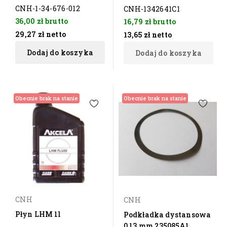
CNH-1-34-676-012
CNH-1342641C1
36,00 zł
brutto
16,79 zł
brutto
29,27 zł
netto
13,65 zł
netto
Dodaj do koszyka
Dodaj do koszyka
Obecnie brak na stanie
Obecnie brak na stanie
CNH
CNH
Płyn LHM 1l
Podkładka dystansowa
0,13 mm 235085A1