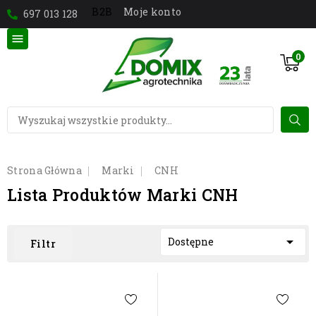
Moje konto
B2B
697 013 128

0
Strona Główna
Marki
CNH
Lista Produktów Marki CNH

Dostępne
Filtr