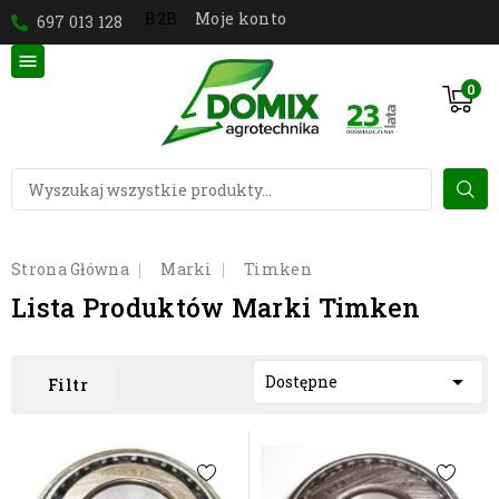
Moje konto
B2B
697 013 128

0
Strona Główna
Marki
Timken
Lista Produktów Marki Timken

Dostępne
Filtr