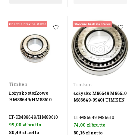
Obecnie brak na stanie
Obecnie brak na stanie
Timken
Timken
Łożysko stożkowe
Łożysko M86649 M86610
HM88649/HM88610
M86649-99401 TIMKEN
LT-HM88649/HM88610
LT-M86649 M86610
99,00 zł
brutto
74,00 zł
brutto
80,49 zł
netto
60,16 zł
netto