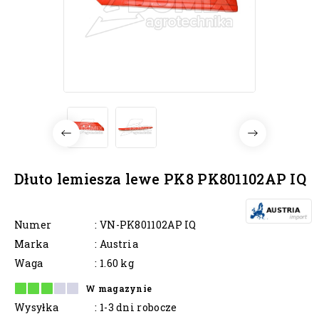
Dłuto lemiesza lewe PK8 PK801102AP IQ
Numer
: VN-PK801102AP IQ
Marka
: Austria
Waga
: 1.60 kg
W magazynie
Wysyłka
: 1-3 dni robocze