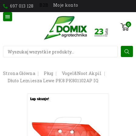
Moje konto
B2B
697 013 128

0
Strona Główna
Pług
Vogel&Noot Akpil
Dłuto Lemiesza Lewe PK8 PK801102AP IQ
Łap okazje!
Łap okazje!