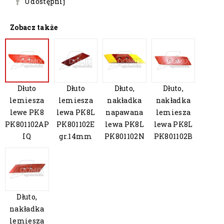
Udostępnij
Zobacz także
Dłuto
Dłuto
Dłuto,
Dłuto,
lemiesza
lemiesza
nakładka
nakładka
lewe PK8
lewa PK8L
napawana
lemiesza
PK801102AP
PK801102E
lewa PK8L
lewa PK8L
IQ
gr.14mm
PK801102N
PK801102B
Dłuto,
nakładka
lemiesza