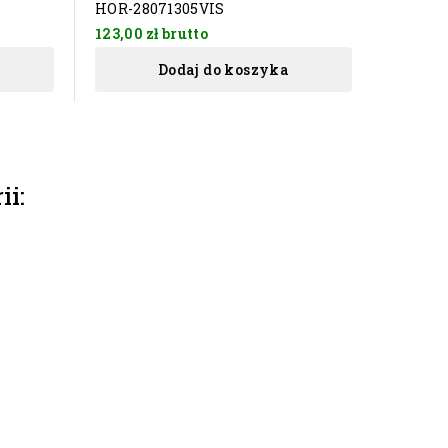
HOR-28071305VIS
BA-525
123,00 zł
brutto
55,00 z
Dodaj do koszyka
ii: