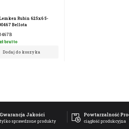
a
 Lemken Rubin 625x6 5-
90467 Bellota
0467B
zł
brutto
Dodaj do koszyka
Gwarancja Jakości
Powtarzalność Pro
tylko sprawdzone produkty
ciągłość produkcyjna