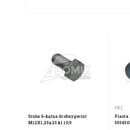
FKL
Śruba 6-kątna drobnygwint
Piasta
M12X1,25x25 kl.10,9
5554503