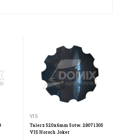
VIS
Włochy
9
Talerz 520x6mm 5otw. 28071305
Ząb br
VIS Horsch Joker
525395