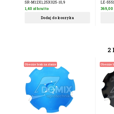
SR-M12X1,25X025-10,9
LE-555
1,40 zł
brutto
369,00 
Dodaj do koszyka
2 
Obecnie brak na stanie
Obecnie b