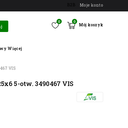
B2B
Moje konto
0
0
Mój koszyk
j
owy
Więcej
0467 VIS
5x6 5-otw. 3490467 VIS