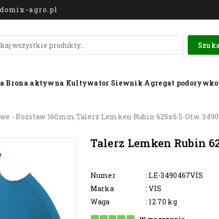
o@domix-agro.pl
Szuka
wa
Brona aktywna
Kultywator
Siewnik
Agregat podorywk
owe - Rozstaw 160mm
Talerz Lemken Rubin 625x6 5-Otw. 349
Talerz Lemken Rubin 62
Numer
: LE-3490467VIS
Marka
: VIS
Waga
: 12.70 kg