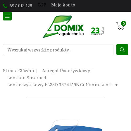
Moje konto
B2B
697 013 128

0
Strona Główna
Agregat Podorywkowy
Lemken Smaragd
Lemieszyk Lewy FL35D 3374419B Gr.10mm Lemken