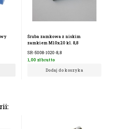
awy
Śruba zamkowa z niskim
Śruba 
zamkiem M10x20 kl. 8,8
2085
SR-5008-1020-8,8
SR-500
1,00 zł
brutto
22,00 z
Dodaj do koszyka
ii: