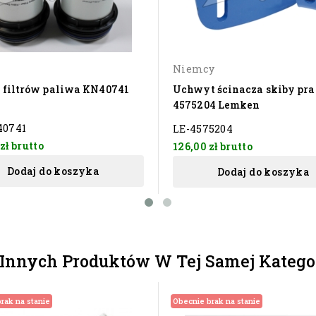
Niemcy
 filtrów paliwa KN40741
Uchwyt ścinacza skiby pr
4575204 Lemken
40741
LE-4575204
 zł
brutto
126,00 zł
brutto
Dodaj do koszyka
Dodaj do koszyka
 Innych Produktów W Tej Samej Kategor
rak na stanie
Obecnie brak na stanie