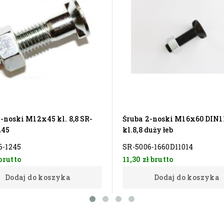
-noski M12x45 kl. 8,8 SR-
Śruba 2-noski M16x60 DIN1
245
kl.8,8 duży łeb
6-1245
SR-5006-1660D11014
brutto
11,30 zł
brutto
Dodaj do koszyka
Dodaj do koszyka