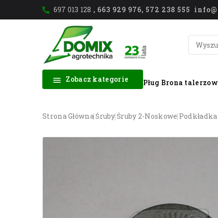
697 013 128
, 663 929 976, 572 238 555 inf
Zobacz kategorie

Pług
Brona talerzo
Strona Główna
Śruby
Śruby 2-Noskowe
Podkładka