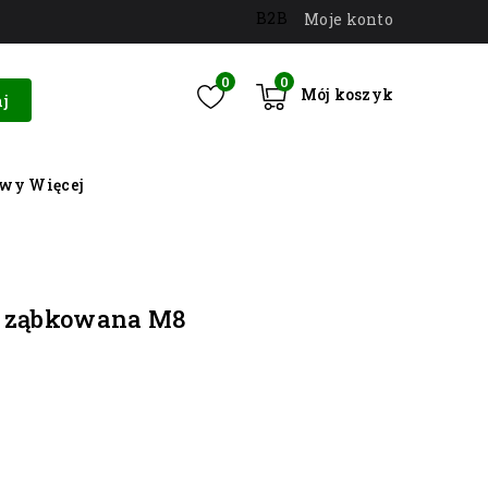
B2B
Moje konto
0
0
Mój koszyk
j
owy
Więcej
 ząbkowana M8