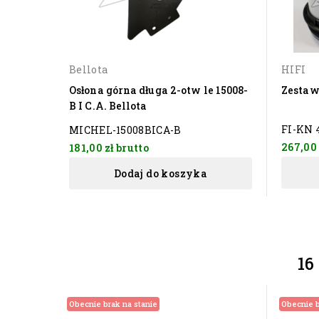
Bellota
HIFI
Osłona górna długa 2-otw le 15008-
Zestaw
B I C.A. Bellota
FI-KN 
MICHEL-15008BICA-B
267,00
181,00 zł
brutto
Dodaj do koszyka
16
Obecnie brak na stanie
Obecnie b