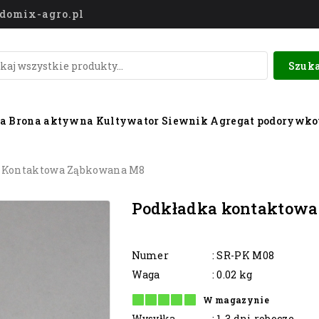
o@domix-agro.pl
Szuka
wa
Brona aktywna
Kultywator
Siewnik
Agregat podorywk
 Kontaktowa Ząbkowana M8
Podkładka kontaktowa
Numer
: SR-PK M08
Waga
: 0.02 kg
W magazynie
Wysyłka
: 1-3 dni robocze