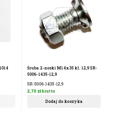
1014
Śruba 2-noski M14x35 kl. 12,9 SR-
Śruba 2
5006-1435-12,9
10,9 duż
SR-5006-1435-12,9
SR-500
2,70 zł
brutto
2,70 zł
Dodaj do koszyka