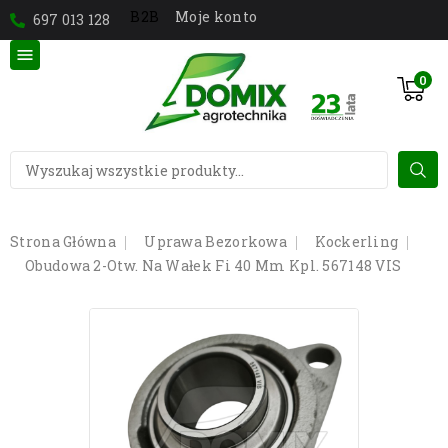
Moje konto
B2B
697 013 128

0
Strona Główna
Uprawa Bezorkowa
Kockerling
Obudowa 2-Otw. Na Wałek Fi 40 Mm Kpl. 567148 VIS