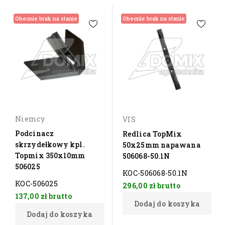
Obecnie brak na stanie
Obecnie brak na stanie
Niemcy
VIS
Podcinacz
Redlica TopMix
skrzydełkowy kpl.
50x25mm napawana
Topmix 350x10mm
506068-50.1N
506025
KOC-506068-50.1N
KOC-506025
296,00 zł
brutto
137,00 zł
brutto
Dodaj do koszyka
Dodaj do koszyka